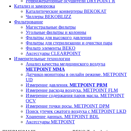
Рефрижераторные осушители DRYPOINT R
Катализ и заморозка
Каталитические конвертеры BEKOKAT
Чиллеры BEKOBLIZZ
Фильтрование
Магистральные фильтры
Угольные фильтры и колонны
Фильтры для высокого давления
Фильтры для стерилизации и очистки пара
Фильтр элементы BEKO
Аксессуары CLEARPOINT
Измерительные технологии
Анализ качества медицинского воздуха
METPOINT MMA
Датчики-мониторы в онлайн режиме. METPOINT
UD
Измерение давления.
METPOINT PRM
Измерение расхода воздуха. METPOINT FLM
Измерение содержания паров масла. METPOINT
OCV
Измерение точки росы. METPOINT DPM
Поиск утечек сжатого воздуха с METPOINT LKD
Хранение данных. METPOINT BDL
Аксессуары METPOINT