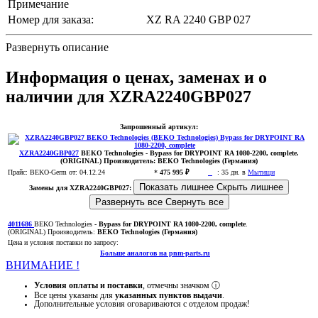
Примечание
Номер для заказа:
XZ RA 2240 GBP 027
Развернуть описание
Информация о ценах, заменах и о
наличии для XZRA2240GBP027
Запрошенный артикул:
XZRA2240GBP027
BEKO Technologies
- Bypass for DRYPOINT RA 1080-2200, complete.
(ORIGINAL)
Производитель:
BEKO Technologies (Германия)
Прайс:
BEKO-Germ
от: 04.12.24
*
475 995 ₽
:
35 дн. в
Мытищи
Показать лишнее
Скрыть лишнее
Замены для XZRA2240GBP027:
Развернуть все
Свернуть все
4011686
BEKO Technologies
- Bypass for DRYPOINT RA 1080-2200, complete
.
(ORIGINAL)
Производитель:
BEKO Technologies (Германия)
Цена и условия поставки по запросу:
Больше аналогов на pnm-parts.ru
ВНИМАНИЕ !
Условия оплаты и поставки
, отмечны значком
ⓘ
Все цены указаны для
указанных пунктов выдачи
.
Дополнительные условия оговариваются с отделом продаж!