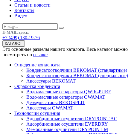
Статьи и новости
Контакты
Видео
E-MAIL здесь:
+7 (499) 130-19-76
КАТАЛОГ
Это основные разделы нашего каталога. Весь каталог можно
посмотреть по
ссылке
Отведение конденсата
Конденсатоотводчики BEKOMAT (стандартные)
Конденсатоотводчики BEKOMAT (специальные)
Аксессуары BEKOMAT
Обработка конденсата
Водо-масляные сепараторы QWIK-PURE
Водо-масляные сепараторы OWAMAT
Деэмульгаторы BEKOSPLIT
Аксессуары OWAMAT
Технологии осушения
Адсорбционные осушители DRYPOINT AC
Адсорбционные осушители EVERDRY
Мембранные осушители DRYPOINT M