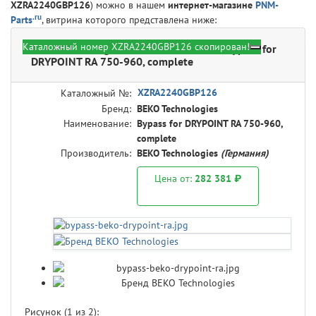
XZRA2240GBP126
) можно в нашем
интернет-магазине
PNM-
.ru
Parts
, витрина которого представлена ниже:
Каталожный номер XZRA2240GBP126 скопирован!
BEKO Technologies XZRA2240GBP126 - Bypass for
DRYPOINT RA 750-960, complete
XZRA2240GBP126
Каталожный №:
Бренд:
BEKO Technologies
Наименование:
Bypass for DRYPOINT RA 750-960,
complete
Производитель:
BEKO Technologies
(Германия)
Цена от:
282 381 ₽
Рисунок (
1
из 2):