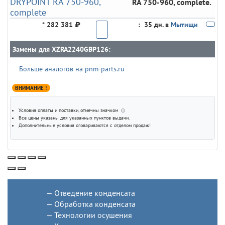
RA 750-960, complete.
*
282 381 ₽
:
35 дн. в
Мытищи
Замены для XZRA2240GBP126:
Больше аналогов на pnm-parts.ru
ВНИМАНИЕ !
Условия оплаты и поставки
, отмечны значком
ⓘ
Все цены указаны для
указанных пунктов выдачи
.
Дополнительные условия оговариваются с отделом продаж!
Отведение конденсата
Обработка конденсата
Технологии осушения