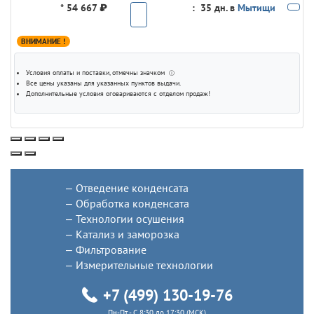
*
54 667 ₽
:
35 дн. в
Мытищи
ВНИМАНИЕ !
Условия оплаты и поставки
, отмечны значком
ⓘ
Все цены указаны для
указанных пунктов выдачи
.
Дополнительные условия оговариваются с отделом продаж!
Отведение конденсата
Обработка конденсата
Технологии осушения
Катализ и заморозка
Фильтрование
Измерительные технологии
+7 (499) 130-19-76
Пн-Пт - C 8:30 до 17:30 (МСК)