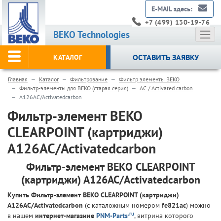
E-MAIL здесь:
+7 (499) 130-19-76
BEKO Technologies
ОСТАВИТЬ ЗАЯВКУ
КАТАЛОГ
Главная
Каталог
Фильтрование
Фильтр элементы BEKO
Фильтр-элементы для BEKO (старая серия)
AC / Activated carbon
A126AC/Activatedcarbon
Фильтр-элемент BEKO
CLEARPOINT (картриджи)
A126AC/Activatedcarbon
Фильтр-элемент BEKO CLEARPOINT
(картриджи) A126AC/Activatedcarbon
Купить Фильтр-элемент BEKO CLEARPOINT (картриджи)
A126AC/Activatedcarbon
(с каталожным номером
fe821ac
) можно
.ru
в нашем
интернет-магазине
PNM-Parts
, витрина которого