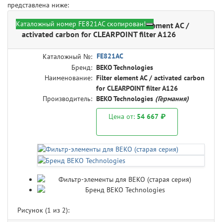
представлена ниже:
Каталожный номер FE821AC скопирован!
BEKO Technologies FE821AC - Filter element AC /
activated carbon for CLEARPOINT filter A126
FE821AC
Каталожный №:
Бренд:
BEKO Technologies
Наименование:
Filter element AC / activated carbon
for CLEARPOINT filter A126
Производитель:
BEKO Technologies
(Германия)
Цена от:
54 667 ₽
Рисунок (
1
из 2):