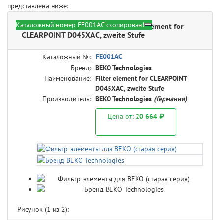
представлена ниже:
Каталожный номер FE001AC скопирован!
BEKO Technologies FE001AC - Filter element for
CLEARPOINT D045XAC, zweite Stufe
FE001AC
Каталожный №:
Бренд:
BEKO Technologies
Наименование:
Filter element for CLEARPOINT
D045XAC, zweite Stufe
Производитель:
BEKO Technologies
(Германия)
Цена от:
20 664 ₽
Рисунок (
1
из 2):