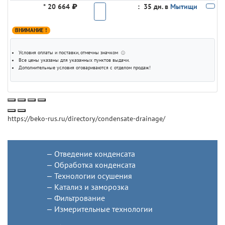
*
20 664 ₽
:
35 дн. в
Мытищи
ВНИМАНИЕ !
Условия оплаты и поставки
, отмечны значком
ⓘ
Все цены указаны для
указанных пунктов выдачи
.
Дополнительные условия оговариваются с отделом продаж!
https://beko-rus.ru/directory/condensate-drainage/
Отведение конденсата
Обработка конденсата
Технологии осушения
Катализ и заморозка
Фильтрование
Измерительные технологии