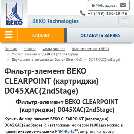
E-MAIL здесь:
+7 (499) 130-19-76
BEKO Technologies
ОСТАВИТЬ ЗАЯВКУ
КАТАЛОГ
Главная
Каталог
Фильтрование
Фильтр элементы BEKO
Фильтр-элементы для BEKO (старая серия)
Двухступенчатые фильтры Duplex filter - XAC
D045XAC(2ndStage)
Фильтр-элемент BEKO
CLEARPOINT (картриджи)
D045XAC(2ndStage)
Фильтр-элемент BEKO CLEARPOINT
(картриджи) D045XAC(2ndStage)
Купить Фильтр-элемент BEKO CLEARPOINT (картриджи)
D045XAC(2ndStage)
(с каталожным номером
fe001ac
) можно в
.ru
нашем
интернет-магазине
PNM-Parts
, витрина которого