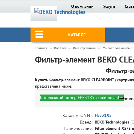
О компании
Услуги
Стат
КАТАЛОГ
Главная
Каталог
Фильтрование
Фильтр элементы B
Фильтр-элемент BEKO CLE
Фильтр-э
Купить Фильтр-элемент BEKO CLEARPOINT (картрид
представлена ниже:
Каталожный номер FE831X5 скопирован!
BEKO Technologies FE831X5 - Filter elemen
FE831X5
Каталожный №:
Бренд:
BEKO Technologies
(
Наименование:
Filter element X5/5 