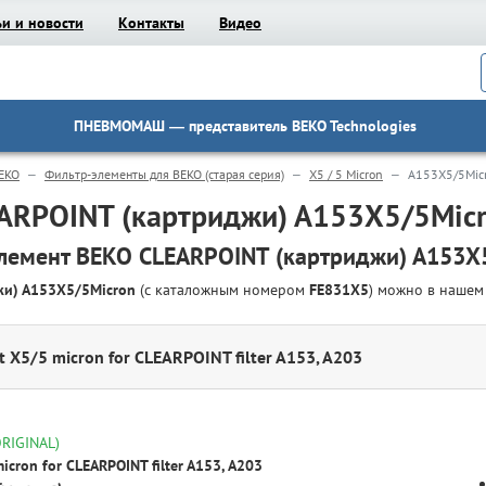
ьи и новости
Контакты
Видео
ПНЕВМОМАШ
— представитель BEKO Technologies
EKO
Фильтр-элементы для BEKO (старая серия)
X5 / 5 Micron
A153X5/5Mic
ARPOINT (картриджи) A153X5/5Mic
лемент BEKO CLEARPOINT (картриджи) A153X
жи) A153X5/5Micron
(с каталожным номером
FE831X5
) можно в наше
t X5/5 micron for CLEARPOINT filter A153, A203
ORIGINAL)
micron for CLEARPOINT filter A153, A203