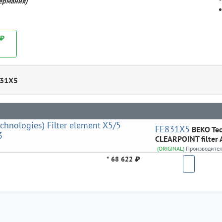
Германия)
 ₽
831X5
FE831X5
BEKO Te
CLEARPOINT filter 
(ORIGINAL)
Производите
*
68 622 ₽