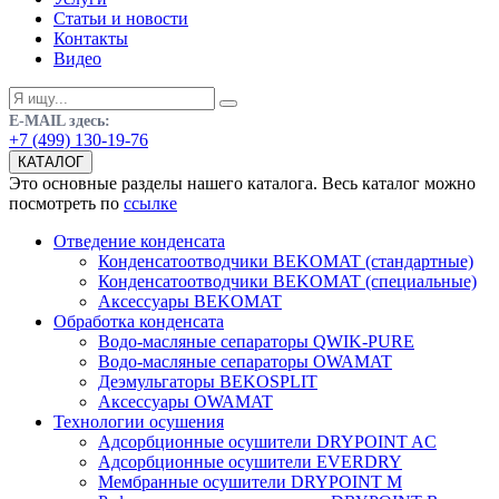
Статьи и новости
Контакты
Видео
E-MAIL здесь:
+7 (499) 130-19-76
КАТАЛОГ
Это основные разделы нашего каталога. Весь каталог можно
посмотреть по
ссылке
Отведение конденсата
Конденсатоотводчики BEKOMAT (стандартные)
Конденсатоотводчики BEKOMAT (специальные)
Аксессуары BEKOMAT
Обработка конденсата
Водо-масляные сепараторы QWIK-PURE
Водо-масляные сепараторы OWAMAT
Деэмульгаторы BEKOSPLIT
Аксессуары OWAMAT
Технологии осушения
Адсорбционные осушители DRYPOINT AC
Адсорбционные осушители EVERDRY
Мембранные осушители DRYPOINT M