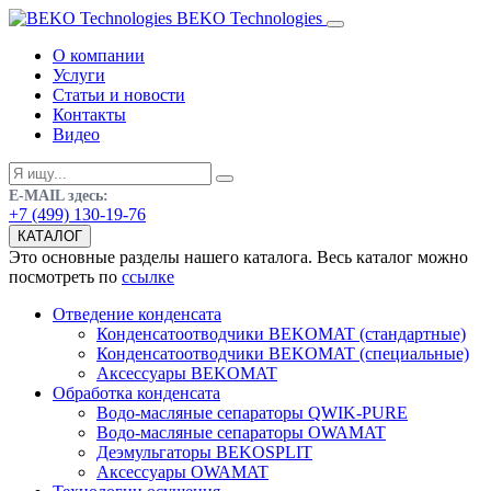
BEKO Technologies
О компании
Услуги
Статьи и новости
Контакты
Видео
E-MAIL здесь:
+7 (499) 130-19-76
КАТАЛОГ
Это основные разделы нашего каталога. Весь каталог можно
посмотреть по
ссылке
Отведение конденсата
Конденсатоотводчики BEKOMAT (стандартные)
Конденсатоотводчики BEKOMAT (специальные)
Аксессуары BEKOMAT
Обработка конденсата
Водо-масляные сепараторы QWIK-PURE
Водо-масляные сепараторы OWAMAT
Деэмульгаторы BEKOSPLIT
Аксессуары OWAMAT