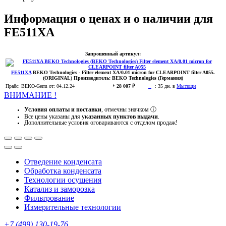
Информация о ценах и о наличии для
FE511XA
Запрошенный артикул:
FE511XA
BEKO Technologies
- Filter element XA/0.01 micron for CLEARPOINT filter A055.
(ORIGINAL)
Производитель:
BEKO Technologies (Германия)
Прайс:
BEKO-Germ
от: 04.12.24
*
28 007 ₽
:
35 дн. в
Мытищи
ВНИМАНИЕ !
Условия оплаты и поставки
, отмечны значком
ⓘ
Все цены указаны для
указанных пунктов выдачи
.
Дополнительные условия оговариваются с отделом продаж!
Отведение конденсата
Обработка конденсата
Технологии осушения
Катализ и заморозка
Фильтрование
Измерительные технологии
+7 (499) 130-19-76