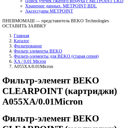
Поиск утечек сжатого воздуха с METPOINT LKD
Хранение данных. METPOINT BDL
Аксессуары METPOINT
ПНЕВМОМАШ
— представитель BEKO Technologies
ОСТАВИТЬ ЗАЯВКУ
Главная
Каталог
Фильтрование
Фильтр элементы BEKO
Фильтр-элементы для BEKO (старая серия)
XA / 0.01 Micron
A055XA/0.01Micron
Фильтр-элемент BEKO
CLEARPOINT (картриджи)
A055XA/0.01Micron
Фильтр-элемент BEKO