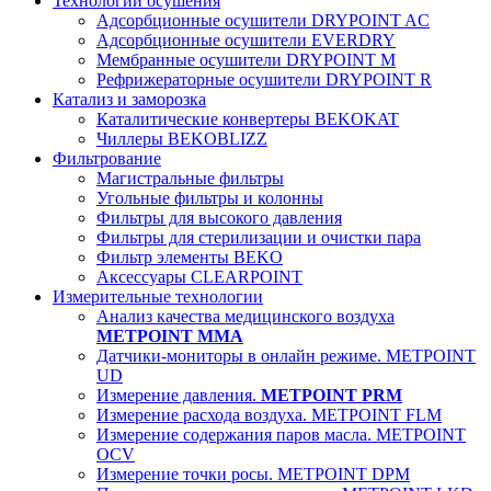
Технологии осушения
Адсорбционные осушители DRYPOINT AC
Адсорбционные осушители EVERDRY
Мембранные осушители DRYPOINT M
Рефрижераторные осушители DRYPOINT R
Катализ и заморозка
Каталитические конвертеры BEKOKAT
Чиллеры BEKOBLIZZ
Фильтрование
Магистральные фильтры
Угольные фильтры и колонны
Фильтры для высокого давления
Фильтры для стерилизации и очистки пара
Фильтр элементы BEKO
Аксессуары CLEARPOINT
Измерительные технологии
Анализ качества медицинского воздуха
METPOINT MMA
Датчики-мониторы в онлайн режиме. METPOINT
UD
Измерение давления.
METPOINT PRM
Измерение расхода воздуха. METPOINT FLM
Измерение содержания паров масла. METPOINT
OCV
Измерение точки росы. METPOINT DPM