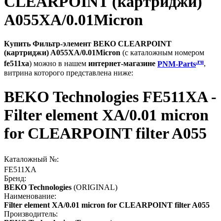
CLEARPOINT (картриджи)
A055XA/0.01Micron
Купить Фильтр-элемент BEKO CLEARPOINT
(картриджи) A055XA/0.01Micron
(с каталожным номером
.ru
fe511xa
) можно в нашем
интернет-магазине
PNM-Parts
,
витрина которого представлена ниже:
BEKO Technologies FE511XA -
Filter element XA/0.01 micron
for CLEARPOINT filter A055
Каталожный №:
FE511XA
Бренд:
BEKO Technologies
(ORIGINAL)
Наименование:
Filter element XA/0.01 micron for CLEARPOINT filter A055
Производитель: