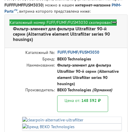
FUFFFUMFFUSM3030
) можно в нашем
интернет-магазине
PNM-
.ru
Parts
, витрина которого представлена ниже:
Каталожный номер FUFF/FUMF/FUSM3030 скопирован!
BEKO Technologies FUFF/FUMF/FUSM3030 -
Фильтр-элемент для фильтра Ultrafilter 90-й
серии (Alternative element Ultrafilter series 90
housings)
FUFF/FUMF/FUSM3030
Каталожный №:
Бренд:
BEKO Technologies
Наименование:
Фильтр-элемент для фильтра
Ultrafilter 90-й серии (Alternative
element Ultrafilter series 90
housings)
Производитель:
BEKO Technologies
(Германия)
Цена от:
148 592 ₽