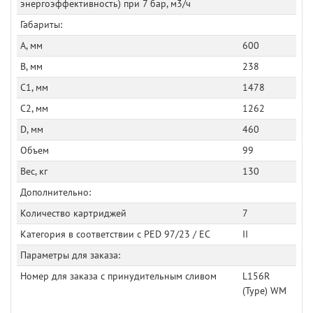
энергоэффективность) при 7 бар, м3/ч
Габариты:
A, мм
600
B, мм
238
C1, мм
1478
C2, мм
1262
D, мм
460
Объем
99
Вес, кг
130
Дополнительно:
Количество картриджей
7
Категория в соответствии с PED 97/23 / EC
II
Параметры для заказа:
Номер для заказа с принудительным сливом
L156R
(Type) WM