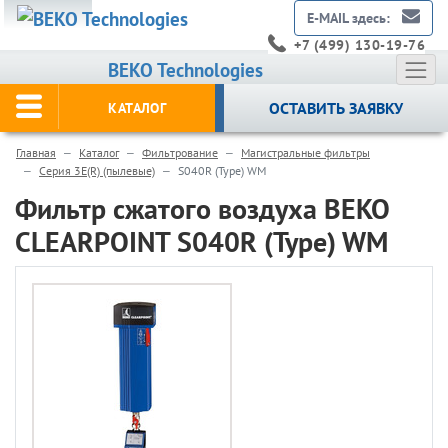
E-MAIL здесь:
+7 (499) 130-19-76
BEKO Technologies
ОСТАВИТЬ ЗАЯВКУ
КАТАЛОГ
Главная
Каталог
Фильтрование
Магистральные фильтры
Серия 3E(R) (пылевые)
S040R (Type) WM
Фильтр сжатого воздуха BEKO
CLEARPOINT S040R (Type) WM