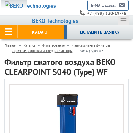
E-MAIL здесь:
+7 (499) 130-19-76
BEKO Technologies
ОСТАВИТЬ ЗАЯВКУ
КАТАЛОГ
Главная
Каталог
Фильтрование
Магистральные фильтры
Серия 3E (аэрозоли и твердые частицы)
S040 (Type) WF
Фильтр сжатого воздуха BEKO
CLEARPOINT S040 (Type) WF