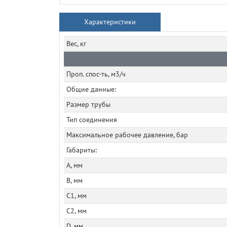
Характеристики
Вес, кг
Проп. спос-ть, м3/ч
Общие данные:
Размер трубы
Тип соединения
Максимальное рабочее давление, бар
Габариты:
A, мм
B, мм
C1, мм
C2, мм
D, мм