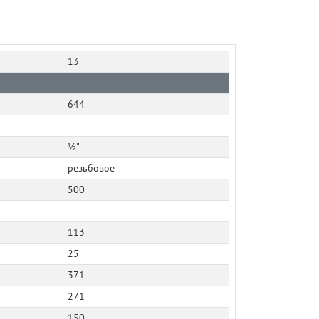
13
644
½"
резьбовое
500
113
25
371
271
150