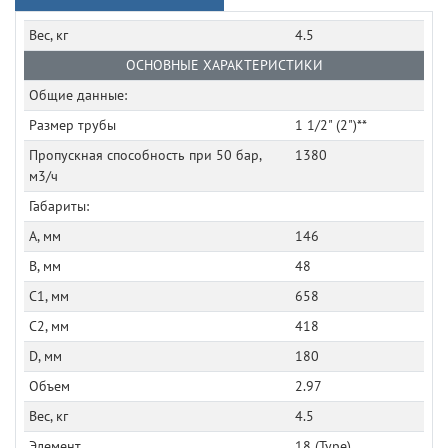
Вес, кг
4.5
ОСНОВНЫЕ ХАРАКТЕРИСТИКИ
Общие данные:
Размер трубы
1 1/2" (2")**
Пропускная способность при 50 бар,
1380
м3/ч
Габариты:
A, мм
146
B, мм
48
C1, мм
658
C2, мм
418
D, мм
180
Объем
2.97
Вес, кг
4.5
Элемент
18 (Type)