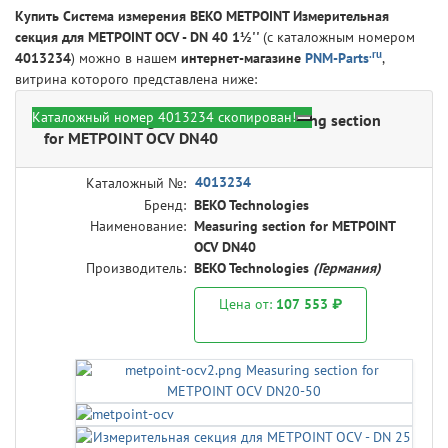
Купить Система измерения BEKO METPOINT Измерительная
секция для METPOINT OCV - DN 40 1½''
(с каталожным номером
.ru
4013234
) можно в нашем
интернет-магазине
PNM-Parts
,
витрина которого представлена ниже:
Каталожный номер 4013234 скопирован!
BEKO Technologies 4013234 - Measuring section
for METPOINT OCV DN40
4013234
Каталожный №:
Бренд:
BEKO Technologies
Наименование:
Measuring section for METPOINT
OCV DN40
Производитель:
BEKO Technologies
(Германия)
Цена от:
107 553 ₽