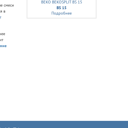
ые смеси
BS 15
я в
Подробнее
т
нее
ит
ение