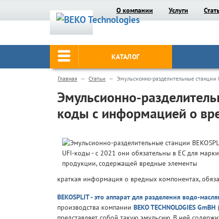
О компании
Услуги
Стат
КАТАЛОГ
Главная
Статьи
Эмульсионно-разделительные станции 
Эмульсионно-разделитель
коды с информацией о вр
краткая информация о вредных компонентах, обяз
BEKOSPLIT - это аппарат для разделения водо-масл
производства компании
BEKO TECHNOLOGIES GmBH
(
представляет собой такую эмульсию. В ней содерж