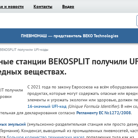
ьи и новости
Контакты
Видео
ПНЕВМОМАШ
— представитель BEKO Technologies
BEKOSPLIT получили UFI-коды
ные станции BEKOSPLIT получили UF
едных веществах.
С 2021 года по закону Евросоюза на всём оборудовани
продуктах, которые могут содержать опасные или вред
элементы и угрожать экологии или здоровью, должен пе
16-значный UFI-код
(Unique Formula Identifier)
. В нём с
ательная для декларирования согласно
Регламенту ЕС №1272/2008
.
яных эмульсий
(эмульсионно-разделительная станция или просто деэму
Германия). Конденсат, выводимый из промышленных пневмосетей, час
ится
большое количество технических масел
, попадающих туда как из