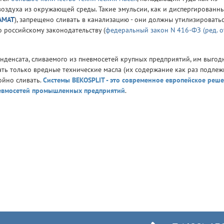
воздуха из окружающей среды. Такие эмульсии, как и диспергированн
AMAT
), запрещено сливать в канализацию - они должны утилизироватьс
о российскому законодательству (
федеральный закон N 416-ФЗ (ред. о
онденсата, сливаемого из пневмосетей крупных предприятий, им выгод
вать только вредные технические масла (их содержание как раз подлеж
ойно сливать.
Системы BEKOSPLIT - это современное европейское реш
невмосетей промышленных предприятий
.