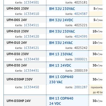
1C334501
4025181
Кат.№:
Кат.№:
UFM-D05 230V
BM 32U 230VAC
5
3
м
/мин
1C334510
4024387
Кат.№:
Кат.№:
UFM-D05 24V
BM 32U 24VDC
5
3
м
/мин
1C334511
4025221
Кат.№:
Кат.№:
UFM-D10 230V
BM 33U 230VAC
10
3
м
/мин
1C334520
4024395
Кат.№:
Кат.№:
UFM-D10 24V
BM 33U 24VAC
10
3
м
/мин
1C334521
4025242
Кат.№:
Кат.№:
UFM-D30 230V
BM 13 230VAC
30
3
м
/мин
1C334430
2000021
Кат.№:
Кат.№:
UFM-D30 24V
BM 13 24VDC
30
3
м
/мин
1C334431
2000159
Кат.№:
Кат.№:
BM 13 COPN40
UFM-D30HP 230V
30
3
м
/мин
230 VAC
1C334450
2001287
Кат.№:
Кат.№:
горизонтальн
до 40 bar, 
BM 13 COPN40
UFM-D30HP 24V
30
3
м
/мин
24 VDC