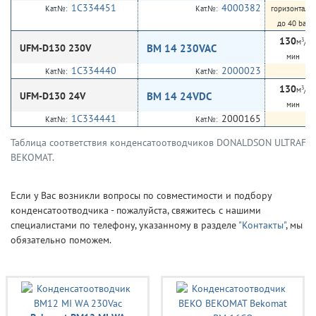
1C334451
4000382
Кат.№:
Кат.№:
горизонтальн
до 40 bar, 
130
3
м
/
UFM-D130 230V
BM 14 230VAC
мин
1C334440
2000023
Кат.№:
Кат.№:
130
3
м
/
UFM-D130 24V
BM 14 24VDC
мин
1C334441
2000165
Кат.№:
Кат.№:
Таблица соответствия конденсатоотводчиков DONALDSON ULTRAFIL
BEKOMAT.
Если у Вас возникли вопросы по совместимости и подбору
конденсатоотводчика - пожалуйста, свяжитесь с нашими
специалистами по телефону, указанному в разделе
"Контакты"
, мы
обязательно поможем.