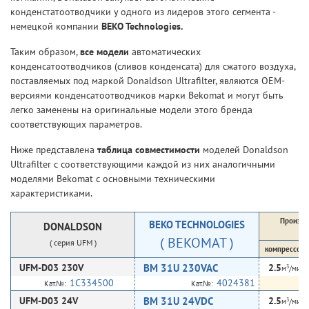
конденстатоотводчики у одного из лидеров этого сегмента -
немецкой компании
BEKO Technologies.
Таким образом,
все модели
автоматических
конденсатоотводчиков (сливов конденсата) для сжатого воздуха,
поставляемых под маркой Donaldson Ultrafilter, являются ОЕМ-
версиями конденсатоотводчиков марки Bekomat и могут быть
легко заменены на оригинальные модели этого бренда
соответствующих параметров.
Ниже представлена
таблица совместимости
моделей Donaldson
Ultrafilter с соответствующими каждой из них аналогичными
моделями Bekomat с основными техническими
характеристиками.
Произво
BEKO
TECHNOLOGIES
DONALDSON
(
( BEKOMAT )
( серия UFM )
компрессора
UFM-D03 230V
BM 31U 230VAC
2.5
3
м
/мин
1C334500
4024381
Кат.№:
Кат.№:
UFM-D03 24V
BM 31U 24VDC
2.5
3
м
/мин