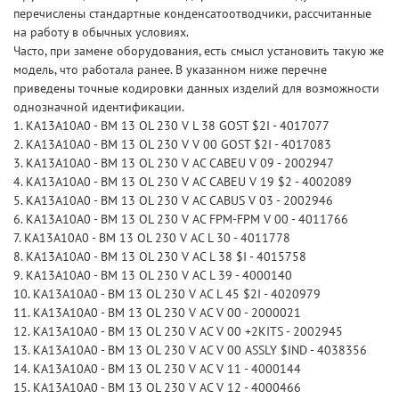
перечислены стандартные конденсатоотводчики, рассчитанные
на работу в обычных условиях.
Часто, при замене оборудования, есть смысл установить такую же
модель, что работала ранее. В указанном ниже перечне
приведены точные кодировки данных изделий для возможности
однозначной идентификации.
1. KA13A10A0 - BM 13 OL 230 V L 38 GOST $2I - 4017077
2. KA13A10A0 - BM 13 OL 230 V V 00 GOST $2I - 4017083
3. KA13A10A0 - BM 13 OL 230 V AC CABEU V 09 - 2002947
4. KA13A10A0 - BM 13 OL 230 V AC CABEU V 19 $2 - 4002089
5. KA13A10A0 - BM 13 OL 230 V AC CABUS V 03 - 2002946
6. KA13A10A0 - BM 13 OL 230 V AC FPM-FPM V 00 - 4011766
7. KA13A10A0 - BM 13 OL 230 V AC L 30 - 4011778
8. KA13A10A0 - BM 13 OL 230 V AC L 38 $I - 4015758
9. KA13A10A0 - BM 13 OL 230 V AC L 39 - 4000140
10. KA13A10A0 - BM 13 OL 230 V AC L 45 $2I - 4020979
11. KA13A10A0 - BM 13 OL 230 V AC V 00 - 2000021
12. KA13A10A0 - BM 13 OL 230 V AC V 00 +2KITS - 2002945
13. KA13A10A0 - BM 13 OL 230 V AC V 00 ASSLY $IND - 4038356
14. KA13A10A0 - BM 13 OL 230 V AC V 11 - 4000144
15. KA13A10A0 - BM 13 OL 230 V AC V 12 - 4000466