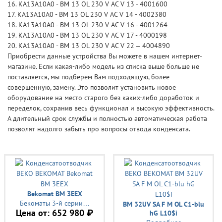
16. KA13A10A0 - BM 13 OL 230 V AC V 13 - 4001600
17. KA13A10A0 - BM 13 OL 230 V AC V 14 - 4002380
18. KA13A10A0 - BM 13 OL 230 V AC V 16 - 4001264
19. KA13A10A0 - BM 13 OL 230 V AC V 17 - 4000198
20. КА13А10А0 - BM 13 OL 230 V AC V 22 – 4004890
Приобрести данные устройства Вы можете в нашем интернет-
магазине. Если какая-либо модель из списка выше больше не
поставляется, мы подберем Вам подходящую, более
совершенную, замену. Это позволит установить новое
оборудование на место старого без каких-либо доработок и
переделок, сохранив весь функционал и высокую эффективность.
А длительный срок службы и полностью автоматическая работа
позволят надолго забыть про вопросы отвода конденсата.
Bekomat BM 3EEX
Бекоматы 3-й серии…
BM 32UV SA F M OL C1-blu
Цена от:
652 980 ₽
hG L10$i