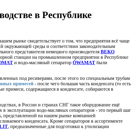
одстве в Республике
шем рынке свидетельствует о том, что предприятия всё чаще
ний окружающей среды и соответствии законодательным
ьного представителя немецкого производителя
BEKO
сорной станции на промышленном предприятии в Республике
OMAT
и водо-масляный сепаратор
ÖWAMAT
были
вленных под ресиверами, после этого по специальным трубам
ляных примесей
- после чего большая часть конденсата (то есть
ые примеси, содержащиеся в конденсате, собираются в
одствах, в России и странах СНГ такое оборудование ещё
х в эксплуатации водо-масляных сепараторов - это первый шаг
s, представленной на нашем рынке компанией
 сливаемого конденсата. Кроме сепараторов в ассортименте
LIT
, предназначенные для подготовки к утилизации