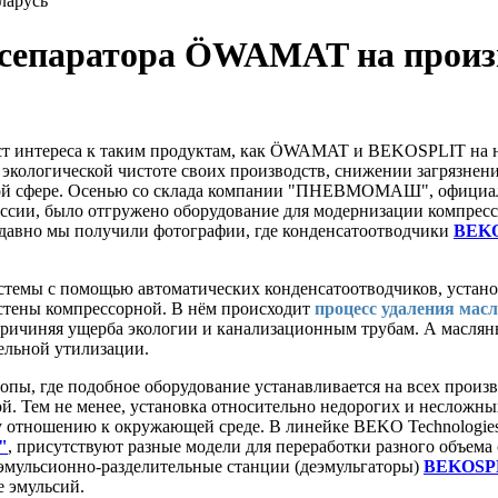
ларусь
 сепаратора ÖWAMAT на произв
т интереса к таким продуктам, как ÖWAMAT и BEKOSPLIT на на
 экологической чистоте своих производств, снижении загрязне
ой сфере. Осенью со склада компании "ПНЕВМОМАШ", официал
ссии, было отгружено оборудование для модернизации компрес
к давно мы получили фотографии, где конденсатоотводчики
BEK
стемы с помощью автоматических конденсатоотводчиков, устано
 стены компрессорной. В нём происходит
процесс удаления мас
 причиняя ущерба экологии и канализационным трубам. А маслян
ельной утилизации.
опы, где подобное оборудование устанавливается на всех произв
ой. Тем не менее, установка относительно недорогих и несложны
у отношению к окружающей среде. В линейке BEKO Technologie
"
, присутствуют разные модели для переработки разного объема
 эмульсионно-разделительные станции (деэмульгаторы)
BEKOSP
е эмульсий.