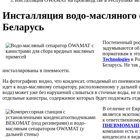
Инсталляция ÖWAMAT на производстве в Республике Бе
Инсталляция водо-масляного
Беларусь
Постепенный рос
задумываются об
нормативам в эт
Technologies
в Ро
Беларусь. Не та
инсталлированы в пневмосети.
На фотографиях видно, что конденсат, отводимый из пневмоси
идет к водо-масляному сепаратору, расположенному у дальней
вода) может уже без нарушений сливаться в сточные воды, не
отдельные канистры, содержимое которых будет подлежать отд
В отличие от Евр
является экзотик
к ответственном
ПНЕВМОМАШ
компании есть и
конденсата в вид