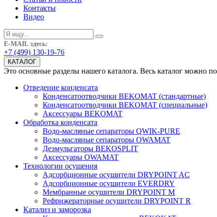
Контакты
Видео
E-MAIL здесь:
+7 (499) 130-19-76
КАТАЛОГ
Это основные разделы нашего каталога. Весь каталог можно п
Отведение конденсата
Конденсатоотводчики BEKOMAT (стандартные)
Конденсатоотводчики BEKOMAT (специальные)
Аксессуары BEKOMAT
Обработка конденсата
Водо-масляные сепараторы QWIK-PURE
Водо-масляные сепараторы OWAMAT
Деэмульгаторы BEKOSPLIT
Аксессуары OWAMAT
Технологии осушения
Адсорбционные осушители DRYPOINT AC
Адсорбционные осушители EVERDRY
Мембранные осушители DRYPOINT M
Рефрижераторные осушители DRYPOINT R
Катализ и заморозка