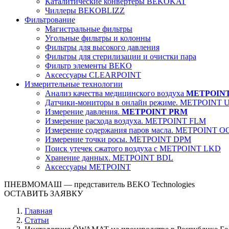
Каталитические конвертеры BEKOKAT
Чиллеры BEKOBLIZZ
Фильтрование
Магистральные фильтры
Угольные фильтры и колонны
Фильтры для высокого давления
Фильтры для стерилизации и очистки пара
Фильтр элементы BEKO
Аксессуары CLEARPOINT
Измерительные технологии
Анализ качества медицинского воздуха
METPOIN
Датчики-мониторы в онлайн режиме. METPOINT 
Измерение давления.
METPOINT PRM
Измерение расхода воздуха. METPOINT FLM
Измерение содержания паров масла. METPOINT O
Измерение точки росы. METPOINT DPM
Поиск утечек сжатого воздуха с METPOINT LKD
Хранение данных. METPOINT BDL
Аксессуары METPOINT
ПНЕВМОМАШ
— представитель BEKO Technologies
ОСТАВИТЬ ЗАЯВКУ
Главная
Статьи