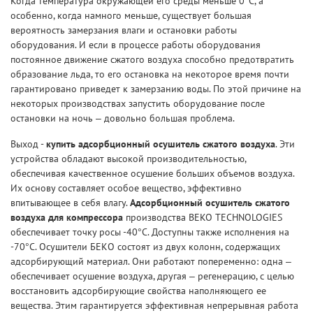
Когда температура окружающей его среды меньше 0°С, а
особенно, когда намного меньше, существует большая
вероятность замерзания влаги и остановки работы
оборудования. И если в процессе работы оборудования
постоянное движение сжатого воздуха способно предотвратить
образование льда, то его остановка на некоторое время почти
гарантировано приведет к замерзанию воды. По этой причине на
некоторых производствах запустить оборудование после
остановки на ночь – довольно большая проблема.
Выход -
купить адсорбционный осушитель сжатого воздуха
. Эти
устройства обладают высокой производительностью,
обеспечивая качественное осушение больших объемов воздуха.
Их основу составляет особое вещество, эффективно
впитывающее в себя влагу.
Адсорбционный осушитель сжатого
воздуха для компрессора
производства BEKO TECHNOLOGIES
обеспечивает точку росы -40°С. Доступны также исполнения на
-70°С. Осушители БЕКО состоят из двух колонн, содержащих
адсорбирующий материал. Они работают попеременно: одна –
обеспечивает осушение воздуха, другая – регенерацию, с целью
восстановить адсорбирующие свойства наполняющего ее
вещества. Этим гарантируется эффективная непрерывная работа