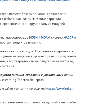
омпрессорных станциях и пневмосетях пищевых
атели получат базовые знания о технологии
ся избыточная влага, масляные аэрозоли
ет предложено сконструировать из модулей
ализ углеводородов
MOSH / MOAH
, система
HACCP
и
ностью продуктов питания.
овки сжатого воздуха. Основанная в Германии в
ей одного из лидеров в производстве оборудования
ии, а подтверждением её репутации является то,
 питания.
дуктов питания, сходящих с упаковочных линий
eLearning Торстен Ленертат.
ом сайте компании по ссылкe:
https://www.beko-
разовательной программы на русский язык, чтобы