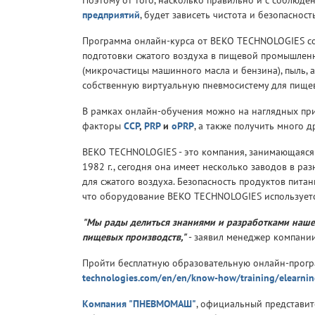
Поэтому от того, насколько правильно и с соблюд
предприятий
, будет зависеть чистота и безопаснос
Программа онлайн-курса от BEKO TECHNOLOGIES сос
подготовки сжатого воздуха в пищевой промышленн
(микрочастицы машинного масла и бензина), пыль,
собственную виртуальную пневмосистему для пище
В рамках онлайн-обучения можно на наглядных при
факторы
CCP
,
PRP
и
oPRP
, а также получить много
BEKO TECHNOLOGIES - это компания, занимающаяся 
1982 г., сегодня она имеет несколько заводов в р
для сжатого воздуха. Безопасность продуктов пита
что оборудование BEKO TECHNOLOGIES используется
"Мы рады делиться знаниями и разработками наше
пищевых производств,"
- заявил менеджер компани
Пройти бесплатную образовательную онлайн-прогр
technologies.com/en/en/know-how/training/elearnin
Компания "ПНЕВМОМАШ"
, официальный представит