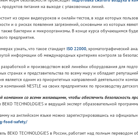
ением норм безопасности проиcходит
подготовка сжатого воздуха в к
ть продуктов питания на выходе с упаковочных линий.
тоит из серии видеоуроков и онлайн-тестов, в ходе которых пользов
ости и о рисках появления загрязнений, основными из которых явяют
 а также бактерии и микроорганизмы. В конце курса обучающимся буд
вого предприятия.
мерах узнать, что такое стандарт
ISO 22000
, хроматографический ан
 другой информации об международных критериях контроля за безопас
разработкой и производством всей линейки оборудования для подгот
азных странах и представительства по всему миру и обладает репутаци
ния является одним из приоритетных направлений деятельности компан
 компанией NESTLE на своих предприятиях по производству детского
й компании со всеми желающими, чтобы обеспечить безопасность про
и BEKO TECHNOLOGIES и ведущий эксперт образовательной программы 
амму на английском языке можно зарегистрировавшись на официальн
g-food-safety/
ель BEKO TECHNOLOGIES в России, работает над полным переводом об