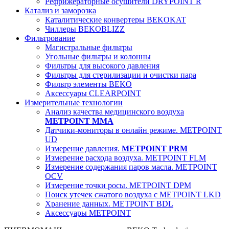
Рефрижераторные осушители DRYPOINT R
Катализ и заморозка
Каталитические конвертеры BEKOKAT
Чиллеры BEKOBLIZZ
Фильтрование
Магистральные фильтры
Угольные фильтры и колонны
Фильтры для высокого давления
Фильтры для стерилизации и очистки пара
Фильтр элементы BEKO
Аксессуары CLEARPOINT
Измерительные технологии
Анализ качества медицинского воздуха
METPOINT MMA
Датчики-мониторы в онлайн режиме. METPOINT
UD
Измерение давления.
METPOINT PRM
Измерение расхода воздуха. METPOINT FLM
Измерение содержания паров масла. METPOINT
OCV
Измерение точки росы. METPOINT DPM
Поиск утечек сжатого воздуха с METPOINT LKD
Хранение данных. METPOINT BDL
Аксессуары METPOINT