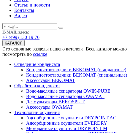
Статьи и новости
Контакты
Видео
E-MAIL здесь:
+7 (499) 130-19-76
КАТАЛОГ
Это основные разделы нашего каталога. Весь каталог можно
посмотреть по
ссылке
Отведение конденсата
Конденсатоотводчики BEKOMAT (стандартные)
Конденсатоотводчики BEKOMAT (специальные)
Аксессуары BEKOMAT
Обработка конденсата
Водо-масляные сепараторы QWIK-PURE
Водо-масляные сепараторы OWAMAT
Деэмульгаторы BEKOSPLIT
Аксессуары OWAMAT
Технологии осушения
Адсорбционные осушители DRYPOINT AC
Адсорбционные осушители EVERDRY
Мембранные осушители DRYPOINT M