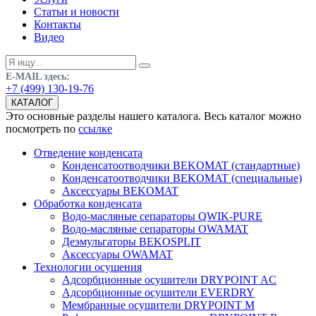
Статьи и новости
Контакты
Видео
E-MAIL здесь:
+7 (499) 130-19-76
КАТАЛОГ
Это основные разделы нашего каталога. Весь каталог можно
посмотреть по
ссылке
Отведение конденсата
Конденсатоотводчики BEKOMAT (стандартные)
Конденсатоотводчики BEKOMAT (специальные)
Аксессуары BEKOMAT
Обработка конденсата
Водо-масляные сепараторы QWIK-PURE
Водо-масляные сепараторы OWAMAT
Деэмульгаторы BEKOSPLIT
Аксессуары OWAMAT
Технологии осушения
Адсорбционные осушители DRYPOINT AC
Адсорбционные осушители EVERDRY
Мембранные осушители DRYPOINT M