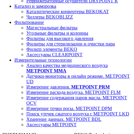
Рефрижераторные осушители DRYPOINT R
Катализ и заморозка
Каталитические конвертеры BEKOKAT
Чиллеры BEKOBLIZZ
Фильтрование
Магистральные фильтры
Угольные фильтры и колонны
Фильтры для высокого давления
Фильтры для стерилизации и очистки пара
Фильтр элементы BEKO
Аксессуары CLEARPOINT
Измерительные технологии
Анализ качества медицинского воздуха
METPOINT MMA
Датчики-мониторы в онлайн режиме. METPOINT
UD
Измерение давления.
METPOINT PRM
Измерение расхода воздуха. METPOINT FLM
Измерение содержания паров масла. METPOINT
OCV
Измерение точки росы. METPOINT DPM
Поиск утечек сжатого воздуха с METPOINT LKD
Хранение данных. METPOINT BDL
Аксессуары METPOINT