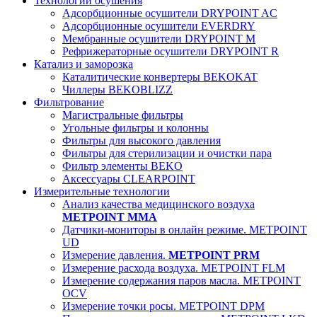
Технологии осушения
Адсорбционные осушители DRYPOINT AC
Адсорбционные осушители EVERDRY
Мембранные осушители DRYPOINT M
Рефрижераторные осушители DRYPOINT R
Катализ и заморозка
Каталитические конвертеры BEKOKAT
Чиллеры BEKOBLIZZ
Фильтрование
Магистральные фильтры
Угольные фильтры и колонны
Фильтры для высокого давления
Фильтры для стерилизации и очистки пара
Фильтр элементы BEKO
Аксессуары CLEARPOINT
Измерительные технологии
Анализ качества медицинского воздуха
METPOINT MMA
Датчики-мониторы в онлайн режиме. METPOINT
UD
Измерение давления.
METPOINT PRM
Измерение расхода воздуха. METPOINT FLM
Измерение содержания паров масла. METPOINT
OCV
Измерение точки росы. METPOINT DPM