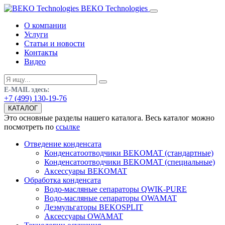
BEKO Technologies
О компании
Услуги
Статьи и новости
Контакты
Видео
E-MAIL здесь:
+7 (499) 130-19-76
КАТАЛОГ
Это основные разделы нашего каталога. Весь каталог можно
посмотреть по
ссылке
Отведение конденсата
Конденсатоотводчики BEKOMAT (стандартные)
Конденсатоотводчики BEKOMAT (специальные)
Аксессуары BEKOMAT
Обработка конденсата
Водо-масляные сепараторы QWIK-PURE
Водо-масляные сепараторы OWAMAT
Деэмульгаторы BEKOSPLIT
Аксессуары OWAMAT