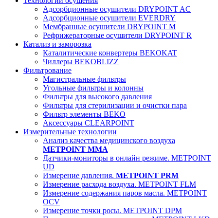
Технологии осушения
Адсорбционные осушители DRYPOINT AC
Адсорбционные осушители EVERDRY
Мембранные осушители DRYPOINT M
Рефрижераторные осушители DRYPOINT R
Катализ и заморозка
Каталитические конвертеры BEKOKAT
Чиллеры BEKOBLIZZ
Фильтрование
Магистральные фильтры
Угольные фильтры и колонны
Фильтры для высокого давления
Фильтры для стерилизации и очистки пара
Фильтр элементы BEKO
Аксессуары CLEARPOINT
Измерительные технологии
Анализ качества медицинского воздуха
METPOINT MMA
Датчики-мониторы в онлайн режиме. METPOINT
UD
Измерение давления.
METPOINT PRM
Измерение расхода воздуха. METPOINT FLM
Измерение содержания паров масла. METPOINT
OCV
Измерение точки росы. METPOINT DPM