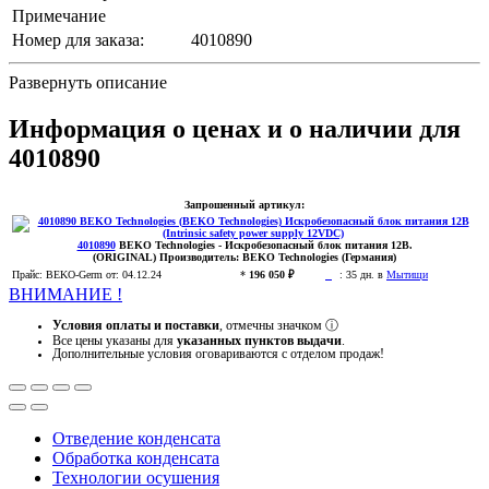
Примечание
Номер для заказа:
4010890
Развернуть описание
Информация о ценах и о наличии для
4010890
Запрошенный артикул:
4010890
BEKO Technologies
- Искробезопасный блок питания 12В.
(ORIGINAL)
Производитель:
BEKO Technologies (Германия)
Прайс:
BEKO-Germ
от: 04.12.24
*
196 050 ₽
:
35 дн. в
Мытищи
ВНИМАНИЕ !
Условия оплаты и поставки
, отмечны значком
ⓘ
Все цены указаны для
указанных пунктов выдачи
.
Дополнительные условия оговариваются с отделом продаж!
Отведение конденсата
Обработка конденсата
Технологии осушения