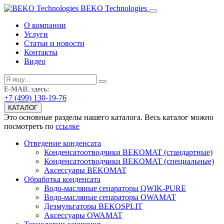
BEKO Technologies
О компании
Услуги
Статьи и новости
Контакты
Видео
E-MAIL здесь:
+7 (499) 130-19-76
КАТАЛОГ
Это основные разделы нашего каталога. Весь каталог можно
посмотреть по
ссылке
Отведение конденсата
Конденсатоотводчики BEKOMAT (стандартные)
Конденсатоотводчики BEKOMAT (специальные)
Аксессуары BEKOMAT
Обработка конденсата
Водо-масляные сепараторы QWIK-PURE
Водо-масляные сепараторы OWAMAT
Деэмульгаторы BEKOSPLIT
Аксессуары OWAMAT