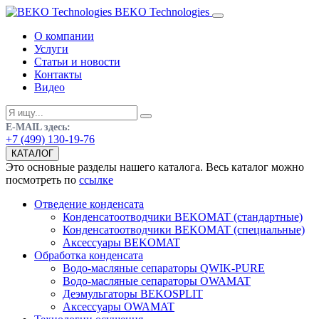
BEKO Technologies
О компании
Услуги
Статьи и новости
Контакты
Видео
E-MAIL здесь:
+7 (499) 130-19-76
КАТАЛОГ
Это основные разделы нашего каталога. Весь каталог можно
посмотреть по
ссылке
Отведение конденсата
Конденсатоотводчики BEKOMAT (стандартные)
Конденсатоотводчики BEKOMAT (специальные)
Аксессуары BEKOMAT
Обработка конденсата
Водо-масляные сепараторы QWIK-PURE
Водо-масляные сепараторы OWAMAT
Деэмульгаторы BEKOSPLIT
Аксессуары OWAMAT