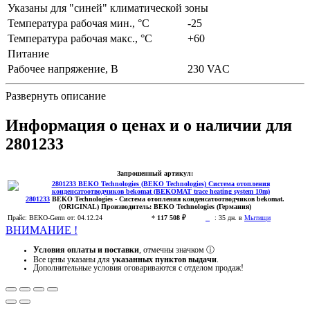
Указаны для "синей" климатической зоны
Температура рабочая мин., °С
-25
Температура рабочая макс., °С
+60
Питание
Рабочее напряжение, В
230 VAC
Развернуть описание
Информация о ценах и о наличии для
2801233
Запрошенный артикул:
2801233
BEKO Technologies
- Система отопления конденсатоотводчиков bekomat.
(ORIGINAL)
Производитель:
BEKO Technologies (Германия)
Прайс:
BEKO-Germ
от: 04.12.24
*
117 508 ₽
:
35 дн. в
Мытищи
ВНИМАНИЕ !
Условия оплаты и поставки
, отмечны значком
ⓘ
Все цены указаны для
указанных пунктов выдачи
.
Дополнительные условия оговариваются с отделом продаж!