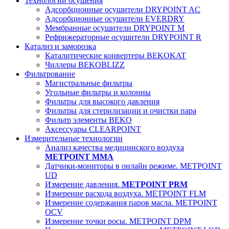
Технологии осушения
Адсорбционные осушители DRYPOINT AC
Адсорбционные осушители EVERDRY
Мембранные осушители DRYPOINT M
Рефрижераторные осушители DRYPOINT R
Катализ и заморозка
Каталитические конвертеры BEKOKAT
Чиллеры BEKOBLIZZ
Фильтрование
Магистральные фильтры
Угольные фильтры и колонны
Фильтры для высокого давления
Фильтры для стерилизации и очистки пара
Фильтр элементы BEKO
Аксессуары CLEARPOINT
Измерительные технологии
Анализ качества медицинского воздуха
METPOINT MMA
Датчики-мониторы в онлайн режиме. METPOINT
UD
Измерение давления.
METPOINT PRM
Измерение расхода воздуха. METPOINT FLM
Измерение содержания паров масла. METPOINT
OCV
Измерение точки росы. METPOINT DPM