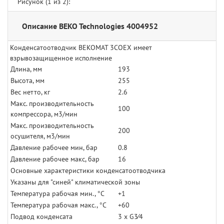
Рисунок (
1
из 2):
Описание BEKO Technologies 4004952
Конденсатоотводчик BEKOMAT 3COEX имеет
взрывозащищенное исполнение
Длина, мм
193
Высота, мм
255
Вес нетто, кг
2.6
Макс. производительность
100
компрессора, м3/мин
Макс. производительность
200
осушителя, м3/мин
Давление рабочее мин, бар
0.8
Давление рабочее макс, бар
16
Основные характеристики конденсатоотводчика
Указаны для "синей" климатической зоны
Температура рабочая мин., °С
+1
Температура рабочая макс., °С
+60
Подвод конденсата
3 x G3⁄4