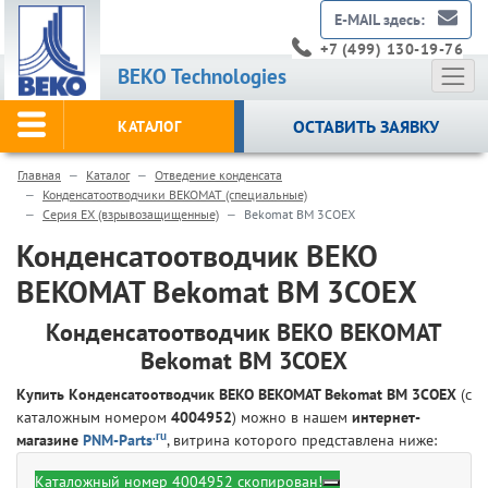
E-MAIL здесь:
+7 (499) 130-19-76
BEKO Technologies
ОСТАВИТЬ ЗАЯВКУ
КАТАЛОГ
Главная
Каталог
Отведение конденсата
Конденсатоотводчики BEKOMAT (специальные)
Серия EX (взрывозащищенные)
Bekomat BM 3COEX
Конденсатоотводчик BEKO
BEKOMAT Bekomat BM 3COEX
Конденсатоотводчик BEKO BEKOMAT
Bekomat BM 3COEX
Купить Конденсатоотводчик BEKO BEKOMAT Bekomat BM 3COEX
(с
каталожным номером
4004952
) можно в нашем
интернет-
.ru
магазине
PNM-Parts
, витрина которого представлена ниже:
Каталожный номер 4004952 скопирован!
BEKO Technologies 4004952 -