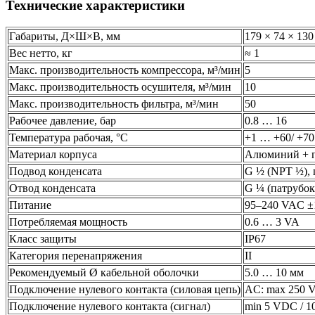
Технические характеристики
Габариты, Д×Ш×В, мм
179 × 74 × 130
Вес нетто, кг
≈ 1
Макс. производительность компрессора, м³/мин
5
Макс. производительность осушителя, м³/мин
10
Макс. производительность фильтра, м³/мин
50
Рабочее давление, бар
0.8 … 16
Температура рабочая, °C
+1 … +60/ +70
Материал корпуса
Алюминий + п
Подвод конденсата
G ½ (NPT ½), 
Отвод конденсата
G ¼ (патрубок
Питание
95–240 VAC ±
Потребляемая мощность
0.6 … 3 VA
Класс защиты
IP67
Категория перенапряжения
II
Рекомендуемый Ø кабельной оболочки
5.0 … 10 мм
Подключение нулевого контакта (силовая цепь)
AC: max 250 V
Подключение нулевого контакта (сигнал)
min 5 VDC / 