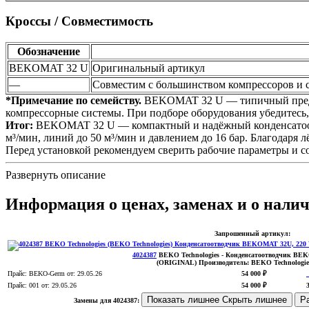
Кроссы / Совместимость
Обозначение
BEKOMAT 32 U
Оригинальный артикул
—
Совместим с большинством компрессоров и с
*Примечание по семейству.
BEKOMAT 32 U — типичный предст
компрессорные системы. При подборе оборудования убедитесь,
Итог:
BEKOMAT 32 U — компактный и надёжный конденсатоотвод
м³/мин, линий до 50 м³/мин и давлением до 16 бар. Благодар
Перед установкой рекомендуем сверить рабочие параметры и с
Развернуть описание
Информация о ценах, заменах и о налич
Запрошенный артикул:
4024387
BEKO Technologies
- Конденсатоотводчик BEK
(ORIGINAL)
Производитель:
BEKO Technologie
Прайс:
BEKO-Germ
от: 29.05.26
54 000 ₽
Прайс:
001
от: 29.05.26
54 000 ₽
Показать лишнее
Скрыть лишнее
Р
Замены для 4024387: