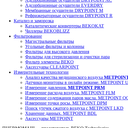
Адсорбционные осушители DRYPOINT AC
Адсорбционные осушители EVERDRY
Мембранные осушители DRYPOINT M
Рефрижераторные осушители DRYPOINT R
Катализ и заморозка
Каталитические конвертеры BEKOKAT
Чиллеры BEKOBLIZZ
Фильтрование
Магистральные фильтры
Угольные фильтры и колонны
Фильтры для высокого давления
Фильтры для стерилизации и очистки пара
Фильтр элементы BEKO
Аксессуары CLEARPOINT
Измерительные технологии
Анализ качества медицинского воздуха
METPOIN
Датчики-мониторы в онлайн режиме. METPOINT 
Измерение давления.
METPOINT PRM
Измерение расхода воздуха. METPOINT FLM
Измерение содержания паров масла. METPOINT O
Измерение точки росы. METPOINT DPM
Поиск утечек сжатого воздуха с METPOINT LKD
Хранение данных. METPOINT BDL
Аксессуары METPOINT