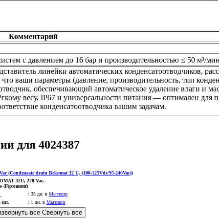
Комментарий
истем с давлением до 16 бар и производительностью ≤ 50 м³/ми
авитель линейки автоматических конденсатоотводчиков, расс
 что ваши параметры (давление, производительность, тип конде
чик, обеспечивающий автоматическое удаление влаги и масла 
я лёгкому весу, IP67 и универсальности питания — оптимален дл
оответствие конденсатоотводчика вашим задачам.
ии для 4024387
OMAT 32U, 220 Vac.
s (Германия)
:
35 дн. в
Мытищи
3 шт.
:
1 дн. в
Мытищи
азвернуть все
Свернуть все