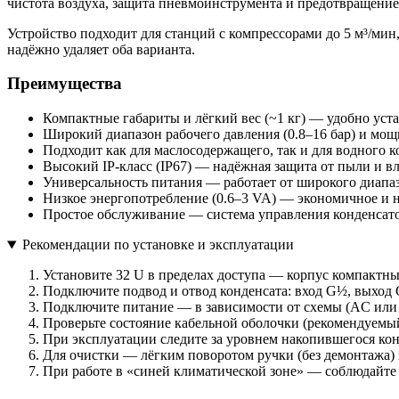
чистота воздуха, защита пневмоинструмента и предотвращение
Устройство подходит для станций с компрессорами до 5 м³/мин
надёжно удаляет оба варианта.
Преимущества
Компактные габариты и лёгкий вес (~1 кг) — удобно уст
Широкий диапазон рабочего давления (0.8–16 бар) и м
Подходит как для маслосодержащего, так и для водного 
Высокий IP-класс (IP67) — надёжная защита от пыли и вл
Универсальность питания — работает от широкого диапаз
Низкое энергопотребление (0.6–3 VA) — экономичное и 
Простое обслуживание — система управления конденсато
Рекомендации по установке и эксплуатации
Установите 32 U в пределах доступа — корпус компактны
Подключите подвод и отвод конденсата: вход G½, выход 
Подключите питание — в зависимости от схемы (AC или 
Проверьте состояние кабельной оболочки (рекомендуемый 
При эксплуатации следите за уровнем накопившегося ко
Для очистки — лёгким поворотом ручки (без демонтажа)
При работе в «синей климатической зоне» — соблюдайте