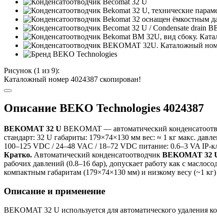
Рисунок (
1
из 9):
Каталожный номер 4024387 скопирован!
Описание BEKO Technologies 4024387
BEKOMAT 32 U
BEKOMAT — автоматический конденсатоотвод
стандарт: 32 U
габариты: 179×74×130 мм
вес: ≈ 1 кг
макс. давле
100–125 VDC / 24–48 VAC / 18–72 VDC
питание: 0.6–3 VA
IP-к
Кратко.
Автоматический конденсатоотводчик
BEKOMAT 32 
рабочих давлений (0.8–16 бар), допускает работу как с масло
компактным габаритам (179×74×130 мм) и низкому весу (~1 кг)
Описание и применение
BEKOMAT 32 U используется для автоматического удаления кон