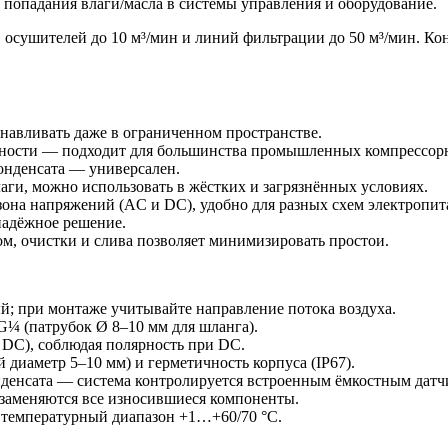
 попадания влаги/масла в системы управления и оборудование.
, осушителей до 10 м³/мин и линий фильтрации до 50 м³/мин. Ко
анавливать даже в ограниченном пространстве.
ощности — подходит для большинства промышленных компрессор
конденсата — универсален.
аги, можно использовать в жёстких и загрязнённых условиях.
она напряжений (AC и DC), удобно для разных схем электропит
надёжное решение.
м, очистки и слива позволяет минимизировать простои.
й; при монтаже учитывайте направление потока воздуха.
G¼ (патрубок Ø 8–10 мм для шланга).
DC), соблюдая полярность при DC.
диаметр 5–10 мм) и герметичность корпуса (IP67).
нденсата — система контролируется встроенным ёмкостным датч
 заменяются все износившиеся компоненты.
 температурный диапазон +1…+60/70 °C.