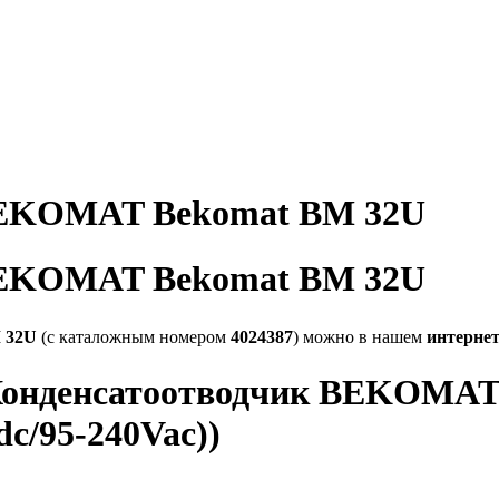
BEKOMAT Bekomat BM 32U
BEKOMAT Bekomat BM 32U
M 32U
(с каталожным номером
4024387
) можно в нашем
интерне
 Конденсатоотводчик BEKOMAT 3
dc/95-240Vac))