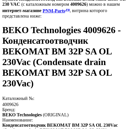
230 VAC
(с каталожным номером
4009626
) можно в нашем
.ru
интернет-магазине
PNM-Parts
, витрина которого
представлена ниже:
BEKO Technologies 4009626 -
Конденсатоотводчик
BEKOMAT BM 32P SA OL
230Vac (Condensate drain
BEKOMAT BM 32P SA OL
230Vac)
Каталожный №:
4009626
Бренд:
BEKO Technologies
(ORIGINAL)
Наименование:
Конденсатоотводчик BEKOMAT BM 32P SA OL 230Vac