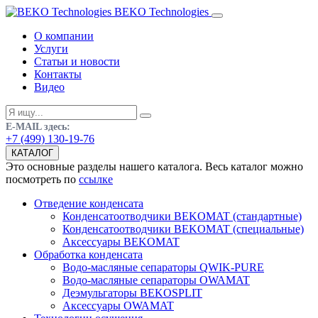
BEKO Technologies
О компании
Услуги
Статьи и новости
Контакты
Видео
E-MAIL здесь:
+7 (499) 130-19-76
КАТАЛОГ
Это основные разделы нашего каталога. Весь каталог можно
посмотреть по
ссылке
Отведение конденсата
Конденсатоотводчики BEKOMAT (стандартные)
Конденсатоотводчики BEKOMAT (специальные)
Аксессуары BEKOMAT
Обработка конденсата
Водо-масляные сепараторы QWIK-PURE
Водо-масляные сепараторы OWAMAT
Деэмульгаторы BEKOSPLIT
Аксессуары OWAMAT