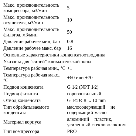
Макс. производительность
5
компрессора, м3/мин
Макс. производительность
10
осушителя, м3/мин
Макс. производительность
50
фильтра, м3/мин
Давление рабочее мин, бар
0.8
Давление рабочее макс, бар
16
Основные характеристики конденсатоотводчика
Указаны для "синей" климатической зоны
Температура рабочая мин., °С
+1
Температура рабочая макс.,
+60 или +70
°С
Подвод конденсата
G 1⁄2 (NPT 1⁄2)
Подвод фитинга
горизонтальный
Отвод конденсата
G 1⁄4 Ø 8 ... 10 mm
Тип обрабатываемого
маслосодержащий + не
конденсата
содержащий масло
алюминий + пластик,
Материал корпуса
усиленный стекловолокном
Тип компрессора
PRO