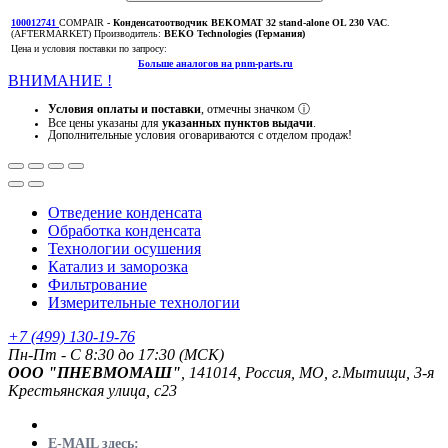
100012741
COMPAIR
- Конденсатоотводчик BEKOMAT 32 stand-alone OL 230 VAC
.
(AFTERMARKET)
Производитель:
BEKO Technologies (Германия)
Цена и условия поставки по запросу:
Больше аналогов на pnm-parts.ru
ВНИМАНИЕ !
Условия оплаты и поставки
, отмечны значком
ⓘ
Все цены указаны для
указанных пунктов выдачи
.
Дополнительные условия оговариваются с отделом продаж!
Отведение конденсата
Обработка конденсата
Технологии осушения
Катализ и заморозка
Фильтрование
Измерительные технологии
+7 (499) 130-19-76
Пн-Пт - C 8:30 до 17:30 (МСК)
ООО "ПНЕВМОМАШ"
, 141014, Россия, МО, г.Мытищи, 3-я
Крестьянская улица, с23
E-MAIL здесь: