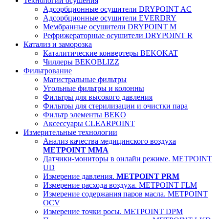
Технологии осушения
Адсорбционные осушители DRYPOINT AC
Адсорбционные осушители EVERDRY
Мембранные осушители DRYPOINT M
Рефрижераторные осушители DRYPOINT R
Катализ и заморозка
Каталитические конвертеры BEKOKAT
Чиллеры BEKOBLIZZ
Фильтрование
Магистральные фильтры
Угольные фильтры и колонны
Фильтры для высокого давления
Фильтры для стерилизации и очистки пара
Фильтр элементы BEKO
Аксессуары CLEARPOINT
Измерительные технологии
Анализ качества медицинского воздуха
METPOINT MMA
Датчики-мониторы в онлайн режиме. METPOINT
UD
Измерение давления.
METPOINT PRM
Измерение расхода воздуха. METPOINT FLM
Измерение содержания паров масла. METPOINT
OCV
Измерение точки росы. METPOINT DPM