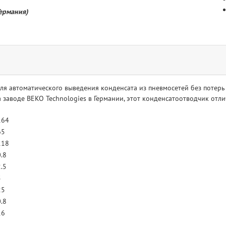
Германия)
я автоматического выведения конденсата из пневмосетей без потерь 
заводе BEKO Technologies в Германии, этот конденсатоотводчик отли
164
65
118
0.8
2.5
5
25
0.8
16