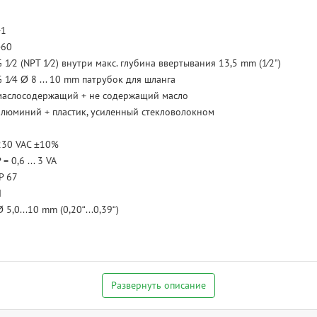
+1
+60
G 1⁄2 (NPT 1⁄2) внутри макс. глубина ввертывания 13,5 mm (1⁄2")
G 1⁄4 Ø 8 ... 10 mm патрубок для шланга
маслосодержащий + не содержащий масло
алюминий + пластик, усиленный стекловолокном
230 VAC ±10%
 = 0,6 ... 3 VA
IP 67
I
 5,0...10 mm (0,20“...0,39“)
Развернуть описание