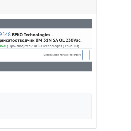
9548
BEKO Technologies
-
енсатоотводчик BM 31N SA OL 230Vac.
INAL)
Производитель:
BEKO Technologies (Германия)
Цена и условия поставки по запросу.