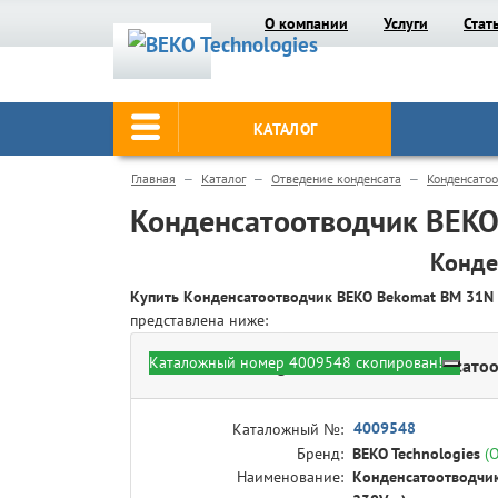
О компании
Услуги
Стат
КАТАЛОГ
Главная
Каталог
Отведение конденсата
Конденсато
Конденсатоотводчик BEKO
Конде
Купить Конденсатоотводчик BEKO Bekomat BM 31N 
представлена ниже:
Каталожный номер 4009548 скопирован!
BEKO Technologies 4009548 - Конденсатоо
4009548
Каталожный №:
Бренд:
BEKO Technologies
(
Наименование:
Конденсатоотводчик