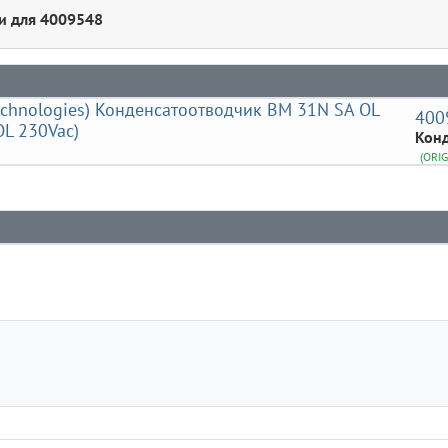
и для 4009548
400
Конд
(ORIG