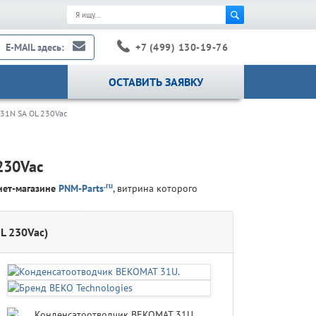
+7 (499) 130-19-76
E-MAIL здесь:
ОСТАВИТЬ ЗАЯВКУ
31N SA OL 230Vac
230Vac
.ru
нет-магазине
PNM-Parts
, витрина которого
L 230Vac)