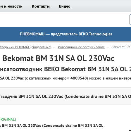
ьи и новости
Контакты
Видео
ПНЕВМОМАШ
— представитель BEKO Technologies
отводчики BEKOMAT (стандартные)
Инновационное обслуживание
Bekomat BM 
 Bekomat BM 31N SA OL 230Vac
нсатоотводчик BEKO Bekomat BM 31N SA OL 
SA OL 230Vac
(с каталожным номером
4009548
) можно в нашем
интер
тводчик BM 31N SA OL 230Vac (Condencate draine BM 31N SA O
ORIGINAL)
 BM 31N SA OL 230Vac (Condencate draine BM 31N SA OL