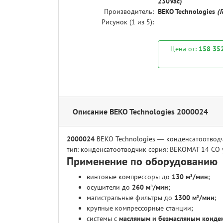
230Vac)
Производитель:
BEKO Technologies
(
Рисунок (
1
из 5):
Цена от:
158 35
Описание BEKO Technologies 2000024
2000024
BEKO Technologies — конденсатоотвод
тип: конденсатоотводчик
серия: BEKOMAT 14 CO
Применение по оборудованию
винтовые компрессоры до
130 м³/мин
;
осушители до
260 м³/мин
;
магистральные фильтры до
1300 м³/мин
;
крупные компрессорные станции;
системы с
масляным и безмасляным конде