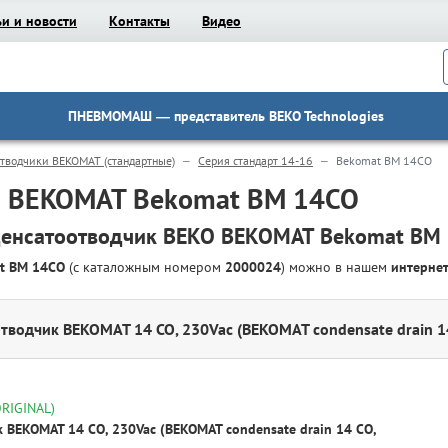
ьи и новости
Контакты
Видео
ПНЕВМОМАШ
— представитель BEKO Technologies
отводчики BEKOMAT (стандартные)
Серия стандарт 14-16
Bekomat BM 14CO
O BEKOMAT Bekomat BM 14CO
енсатоотводчик BEKO BEKOMAT Bekomat BM
at BM 14CO
(с каталожным номером
2000024
) можно в нашем
интерне
тводчик BEKOMAT 14 CO, 230Vac (BEKOMAT condensate drain 1
ORIGINAL)
 BEKOMAT 14 CO, 230Vac (BEKOMAT condensate drain 14 CO,