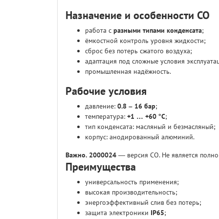
Назначение и особенности CO
работа с
разными типами конденсата
;
ёмкостной контроль уровня жидкости;
сброс без потерь сжатого воздуха;
адаптация под сложные условия эксплуата
промышленная надёжность.
Рабочие условия
давление:
0.8 – 16 бар
;
температура:
+1 … +60 °C
;
тип конденсата: масляный и безмасляный;
корпус: анодированный алюминий.
Важно.
2000024
— версия CO. Не является полн
Преимущества
универсальность применения;
высокая производительность;
энергоэффективный слив без потерь;
защита электроники
IP65
;