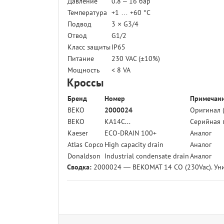
Давление
0.8 – 16 бар
Температура
+1 … +60 °C
Подвод
3 × G3/4
Отвод
G1/2
Класс защиты
IP65
Питание
230 VAC (±10%)
Мощность
< 8 VA
Кроссы
Бренд
Номер
Примечан
BEKO
2000024
Оригинал 
BEKO
KA14C...
Серийная 
Kaeser
ECO-DRAIN 100+
Аналог
Atlas Copco
High capacity drain
Аналог
Donaldson
Industrial condensate drain
Аналог
Сводка:
2000024 — BEKOMAT 14 CO (230Vac). Уни