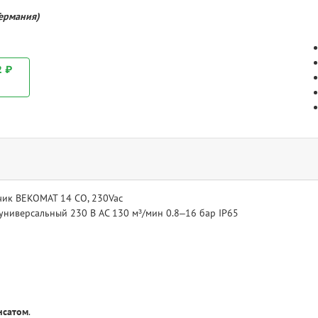
Германия)
2 ₽
чик BEKOMAT 14 CO, 230Vac
универсальный
230 В AC
130 м³/мин
0.8–16 бар
IP65
нсатом
.