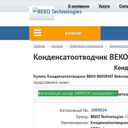
О компании
Услуги
Стат
КАТАЛОГ
Главная
Каталог
Отведение конденсата
Конденсато
Конденсатоотводчик BEK
Конд
Купить Конденсатоотводчик BEKO BEKOMAT Bekom
представлена ниже:
Каталожный номер 2000024 скопирован!
BEKO Technologies 2000024 - Конденсатоо
2000024
Каталожный №:
Бренд:
BEKO Technologies
(
Наименование:
Конденсатоотводчик