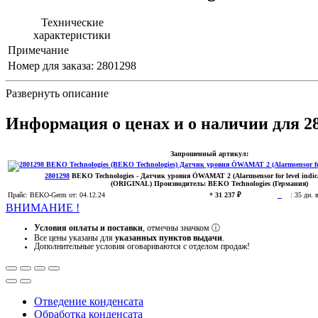
Технические
характеристики
Примечание
Номер для заказа:
2801298
Развернуть описание
Информация о ценах и о наличии для 2
Запрошенный артикул:
2801298
BEKO Technologies
- Датчик уровня ÖWAMAT 2 (Alarmsensor for level ind
(ORIGINAL)
Производитель:
BEKO Technologies (Германия)
Прайс:
BEKO-Germ
от: 04.12.24
*
31 237 ₽
:
35 дн. 
ВНИМАНИЕ !
Условия оплаты и поставки
, отмечны значком
ⓘ
Все цены указаны для
указанных пунктов выдачи
.
Дополнительные условия оговариваются с отделом продаж!
Отведение конденсата
Обработка конденсата