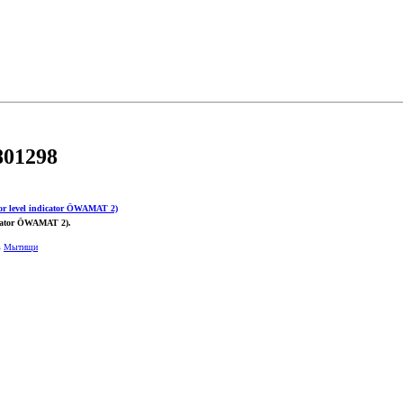
801298
icator ÖWAMAT 2).
в
Мытищи