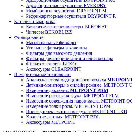
Адсорбционные осушители DRYPOINT AC
Адсорбционные осушители EVERDRY
Мембранные осушители DRYPOINT M
Рефрижераторные осушители DRYPOINT R
Катализ и заморозка
Каталитические конвертеры BEKOKAT
Чиллеры BEKOBLIZZ
Фильтрование
Магистральные фильтры
Угольные фильтры и колонны
Фильтры для высокого давления
Фильтры для стерилизации и очистки пара
Фильтр элементы BEKO
Аксессуары CLEARPOINT
Измерительные технологии
Анализ качества медицинского воздуха
METPOIN
Датчики-мониторы в онлайн режиме. METPOINT 
Измерение давления.
METPOINT PRM
Измерение расхода воздуха. METPOINT FLM
Измерение содержания паров масла. METPOINT O
Измерение точки росы. METPOINT DPM
Поиск утечек сжатого воздуха с METPOINT LKD
Хранение данных. METPOINT BDL
Аксессуары METPOINT