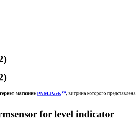
2)
2)
.ru
тернет-магазине
PNM-Parts
, витрина которого представлена
ensor for level indicator