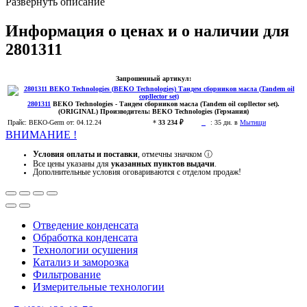
Развернуть описание
Информация о ценах и о наличии для
2801311
Запрошенный артикул:
2801311
BEKO Technologies
- Тандем сборников масла (Tandem oil copllector set).
(ORIGINAL)
Производитель:
BEKO Technologies (Германия)
Прайс:
BEKO-Germ
от: 04.12.24
*
33 234 ₽
:
35 дн. в
Мытищи
ВНИМАНИЕ !
Условия оплаты и поставки
, отмечны значком
ⓘ
Все цены указаны для
указанных пунктов выдачи
.
Дополнительные условия оговариваются с отделом продаж!
Отведение конденсата
Обработка конденсата
Технологии осушения
Катализ и заморозка
Фильтрование
Измерительные технологии