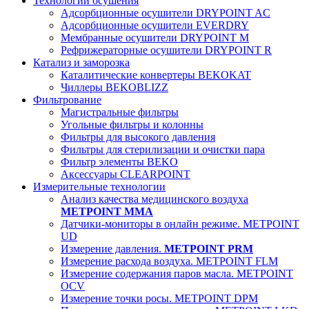
Технологии осушения
Адсорбционные осушители DRYPOINT AC
Адсорбционные осушители EVERDRY
Мембранные осушители DRYPOINT M
Рефрижераторные осушители DRYPOINT R
Катализ и заморозка
Каталитические конвертеры BEKOKAT
Чиллеры BEKOBLIZZ
Фильтрование
Магистральные фильтры
Угольные фильтры и колонны
Фильтры для высокого давления
Фильтры для стерилизации и очистки пара
Фильтр элементы BEKO
Аксессуары CLEARPOINT
Измерительные технологии
Анализ качества медицинского воздуха
METPOINT MMA
Датчики-мониторы в онлайн режиме. METPOINT
UD
Измерение давления.
METPOINT PRM
Измерение расхода воздуха. METPOINT FLM
Измерение содержания паров масла. METPOINT
OCV
Измерение точки росы. METPOINT DPM