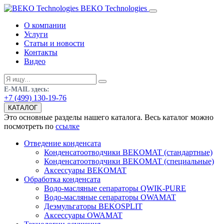
BEKO Technologies
О компании
Услуги
Статьи и новости
Контакты
Видео
E-MAIL здесь:
+7 (499) 130-19-76
КАТАЛОГ
Это основные разделы нашего каталога. Весь каталог можно
посмотреть по
ссылке
Отведение конденсата
Конденсатоотводчики BEKOMAT (стандартные)
Конденсатоотводчики BEKOMAT (специальные)
Аксессуары BEKOMAT
Обработка конденсата
Водо-масляные сепараторы QWIK-PURE
Водо-масляные сепараторы OWAMAT
Деэмульгаторы BEKOSPLIT
Аксессуары OWAMAT