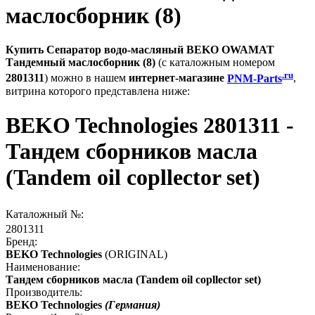
маслосборник (8)
Купить Сепаратор водо-масляный BEKO OWAMAT
Тандемный маслосборник (8)
(с каталожным номером
.ru
2801311
) можно в нашем
интернет-магазине
PNM-Parts
,
витрина которого представлена ниже:
BEKO Technologies 2801311 -
Тандем сборников масла
(Tandem oil copllector set)
Каталожный №:
2801311
Бренд:
BEKO Technologies
(ORIGINAL)
Наименование:
Тандем сборников масла (Tandem oil copllector set)
Производитель:
BEKO Technologies
(Германия)