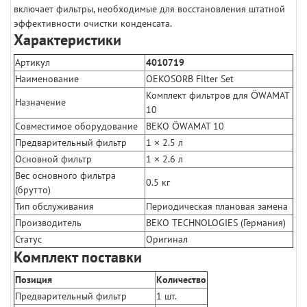
включает фильтры, необходимые для восстановления штатной
эффективности очистки конденсата.
Характеристики
Артикул
4010719
Наименование
OEKOSORB Filter Set
Комплект фильтров для ÖWAMAT
Назначение
10
Совместимое оборудование
BEKO ÖWAMAT 10
Предварительный фильтр
1 × 2.5 л
Основной фильтр
1 × 2.6 л
Вес основного фильтра
0.5 кг
(брутто)
Тип обслуживания
Периодическая плановая замена
Производитель
BEKO TECHNOLOGIES (Германия)
Статус
Оригинал
Комплект поставки
Позиция
Количество
Предварительный фильтр
1 шт.