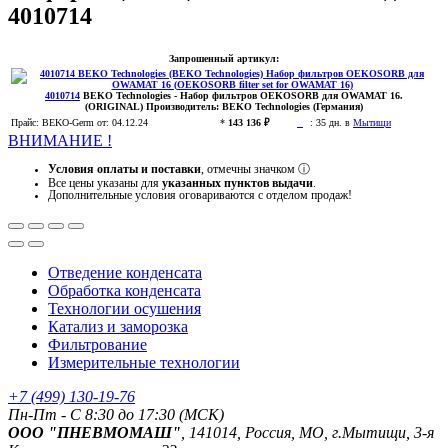
4010714
Запрошенный артикул:
4010714
BEKO Technologies
- Набор фильтров OEKOSORB для OWAMAT 16.
(ORIGINAL)
Производитель:
BEKO Technologies (Германия)
Прайс:
BEKO-Germ
от: 04.12.24
*
143 136 ₽
:
35 дн. в
Мытищи
ВНИМАНИЕ !
Условия оплаты и поставки
, отмечны значком
ⓘ
Все цены указаны для
указанных пунктов выдачи
.
Дополнительные условия оговариваются с отделом продаж!
Отведение конденсата
Обработка конденсата
Технологии осушения
Катализ и заморозка
Фильтрование
Измерительные технологии
+7 (499) 130-19-76
Пн-Пт - C 8:30 до 17:30 (МСК)
ООО "ПНЕВМОМАШ"
, 141014, Россия, МО, г.Мытищи, 3-я