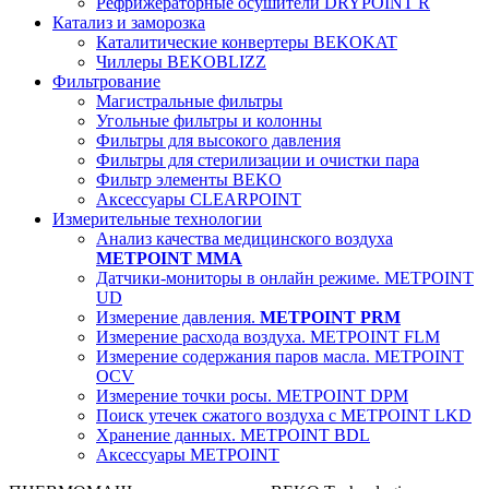
Рефрижераторные осушители DRYPOINT R
Катализ и заморозка
Каталитические конвертеры BEKOKAT
Чиллеры BEKOBLIZZ
Фильтрование
Магистральные фильтры
Угольные фильтры и колонны
Фильтры для высокого давления
Фильтры для стерилизации и очистки пара
Фильтр элементы BEKO
Аксессуары CLEARPOINT
Измерительные технологии
Анализ качества медицинского воздуха
METPOINT MMA
Датчики-мониторы в онлайн режиме. METPOINT
UD
Измерение давления.
METPOINT PRM
Измерение расхода воздуха. METPOINT FLM
Измерение содержания паров масла. METPOINT
OCV
Измерение точки росы. METPOINT DPM
Поиск утечек сжатого воздуха с METPOINT LKD
Хранение данных. METPOINT BDL
Аксессуары METPOINT