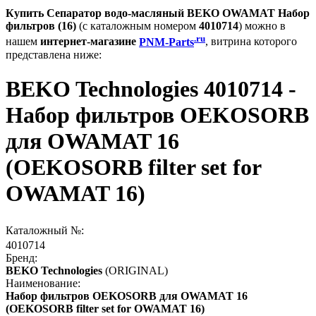
Купить Сепаратор водо-масляный BEKO OWAMAT Набор
фильтров (16)
(с каталожным номером
4010714
) можно в
.ru
нашем
интернет-магазине
PNM-Parts
, витрина которого
представлена ниже:
BEKO Technologies 4010714 -
Набор фильтров OEKOSORB
для OWAMAT 16
(OEKOSORB filter set for
OWAMAT 16)
Каталожный №:
4010714
Бренд:
BEKO Technologies
(ORIGINAL)
Наименование:
Набор фильтров OEKOSORB для OWAMAT 16
(OEKOSORB filter set for OWAMAT 16)