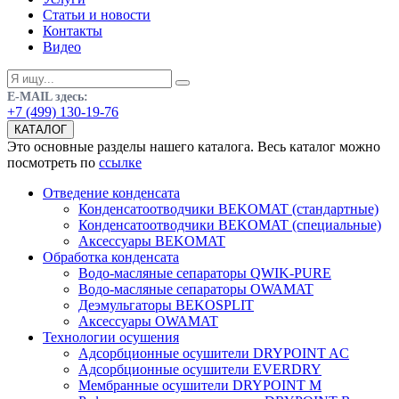
Статьи и новости
Контакты
Видео
E-MAIL здесь:
+7 (499) 130-19-76
КАТАЛОГ
Это основные разделы нашего каталога. Весь каталог можно
посмотреть по
ссылке
Отведение конденсата
Конденсатоотводчики BEKOMAT (стандартные)
Конденсатоотводчики BEKOMAT (специальные)
Аксессуары BEKOMAT
Обработка конденсата
Водо-масляные сепараторы QWIK-PURE
Водо-масляные сепараторы OWAMAT
Деэмульгаторы BEKOSPLIT
Аксессуары OWAMAT
Технологии осушения
Адсорбционные осушители DRYPOINT AC
Адсорбционные осушители EVERDRY
Мембранные осушители DRYPOINT M