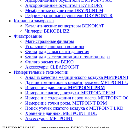
Адсорбционные осушители DRYPOINT AC
Адсорбционные осушители EVERDRY
Мембранные осушители DRYPOINT M
Рефрижераторные осушители DRYPOINT R
Катализ и заморозка
Каталитические конвертеры BEKOKAT
Чиллеры BEKOBLIZZ
Фильтрование
Магистральные фильтры
Угольные фильтры и колонны
Фильтры для высокого давления
Фильтры для стерилизации и очистки пара
Фильтр элементы BEKO
Аксессуары CLEARPOINT
Измерительные технологии
Анализ качества медицинского воздуха
METPOIN
Датчики-мониторы в онлайн режиме. METPOINT 
Измерение давления.
METPOINT PRM
Измерение расхода воздуха. METPOINT FLM
Измерение содержания паров масла. METPOINT O
Измерение точки росы. METPOINT DPM
Поиск утечек сжатого воздуха с METPOINT LKD
Хранение данных. METPOINT BDL
Аксессуары METPOINT