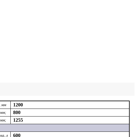
1200
, мм
800
 мм;
1255
 мм;
600
ка, л