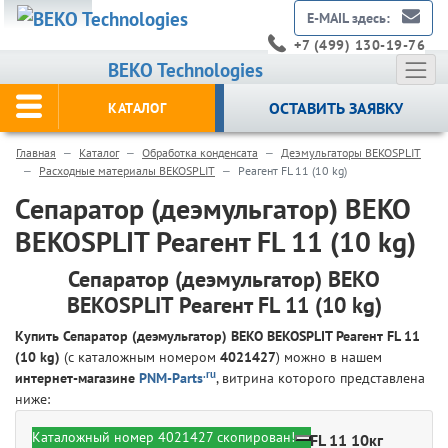
E-MAIL здесь:
+7 (499) 130-19-76
BEKO Technologies
ОСТАВИТЬ ЗАЯВКУ
КАТАЛОГ
Главная
Каталог
Обработка конденсата
Деэмульгаторы BEKOSPLIT
Расходные материалы BEKOSPLIT
Реагент FL 11 (10 kg)
Сепаратор (деэмульгатор) BEKO
BEKOSPLIT Реагент FL 11 (10 kg)
Сепаратор (деэмульгатор) BEKO
BEKOSPLIT Реагент FL 11 (10 kg)
Купить Сепаратор (деэмульгатор) BEKO BEKOSPLIT Реагент FL 11
(10 kg)
(с каталожным номером
4021427
) можно в нашем
.ru
интернет-магазине
PNM-Parts
, витрина которого представлена
ниже:
Каталожный номер 4021427 скопирован!
BEKO Technologies 4021427 - Реагент FL 11 10кг