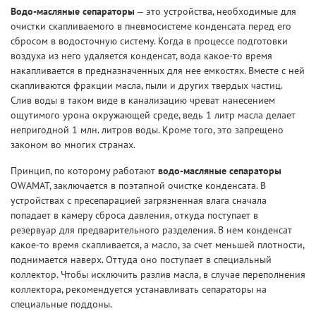
Водо-масляные сепараторы
– это устройства, необходимые для
очистки скапливаемого в пневмосистеме конденсата перед его
сбросом в водосточную систему. Когда в процессе подготовки
воздуха из него удаляется конденсат, вода какое-то время
накапливается в предназначенных для нее емкостях. Вместе с ней
скапливаются фракции масла, пыли и других твердых частиц.
Слив воды в таком виде в канализацию чреват нанесением
ощутимого урона окружающей среде, ведь 1 литр масла делает
непригодной 1 млн. литров воды. Кроме того, это запрещено
законом во многих странах.
Принцип, по которому работают
водо-масляные сепараторы
OWAMAT, заключается в поэтапной очистке конденсата. В
устройствах с пресепарацией загрязненная влага сначала
попадает в камеру сброса давления, откуда поступает в
резервуар для предварительного разделения. В нем конденсат
какое-то время скапливается, а масло, за счет меньшей плотности,
поднимается наверх. Оттуда оно поступает в специальный
коллектор. Чтобы исключить разлив масла, в случае переполнения
коллектора, рекомендуется устанавливать сепараторы на
специальные поддоны.