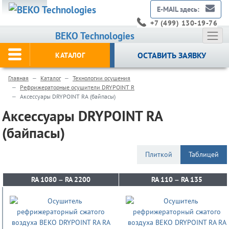
E-MAIL здесь:
+7 (499) 130-19-76
BEKO Technologies
ОСТАВИТЬ ЗАЯВКУ
КАТАЛОГ
Главная
Каталог
Технологии осушения
Рефрижераторные осушители DRYPOINT R
Аксессуары DRYPOINT RA (байпасы)
Аксессуары DRYPOINT RA
(байпасы)
Плиткой
Таблицей
RA 1080 – RA 2200
RA 1080 – RA 2200
RA 110 – RA 135
RA 110 – RA 135