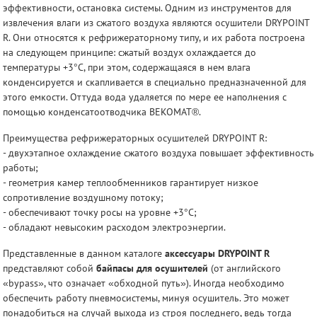
эффективности, остановка системы. Одним из инструментов для
извлечения влаги из сжатого воздуха являются осушители DRYPOINT
R. Они относятся к рефрижераторному типу, и их работа построена
на следующем принципе: сжатый воздух охлаждается до
температуры +3°С, при этом, содержащаяся в нем влага
конденсируется и скапливается в специально предназначенной для
этого емкости. Оттуда вода удаляется по мере ее наполнения с
помощью конденсатоотводчика BEKOMAT®.
Преимущества рефрижераторных осушителей DRYPOINT R:
- двухэтапное охлаждение сжатого воздуха повышает эффективность
работы;
- геометрия камер теплообменников гарантирует низкое
сопротивление воздушному потоку;
- обеспечивают точку росы на уровне +3°С;
- обладают невысоким расходом электроэнергии.
Представленные в данном каталоге
аксессуары DRYPOINT R
представляют собой
байпасы для осушителей
(от английского
«bypass», что означает «обходной путь»). Иногда необходимо
обеспечить работу пневмосистемы, минуя осушитель. Это может
понадобиться на случай выхода из строя последнего, ведь тогда