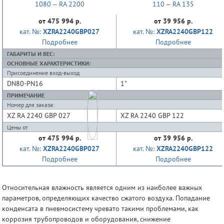
от 475 994 р.
от 39 956 р.
кат. №:
XZRA2240GBP027
кат. №:
XZRA2240GBP122
Подробнее
Подробнее
ГАБАРИТЫ И ВЕС:
ОСНОВНЫЕ ХАРАКТЕРИСТИКИ:
Присоединение вход-выход
DN80-PN16
1"
ПРИМЕЧАНИЕ
Номер для заказа:
XZ RA 2240 GBP 027
XZ RA 2240 GBP 122
Цены от
от 475 994 р.
от 39 956 р.
кат. №:
XZRA2240GBP027
кат. №:
XZRA2240GBP122
Подробнее
Подробнее
Относительная влажность является одним из наиболее важных
параметров, определяющих качество сжатого воздуха. Попадание
конденсата в пневмосистему чревато такими проблемами, как
коррозия трубопроводов и оборудования, снижение