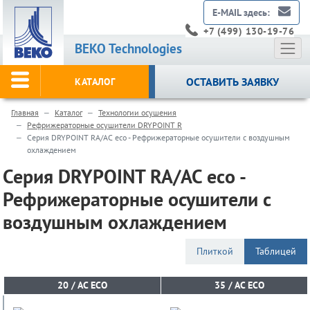
E-MAIL здесь:
+7 (499) 130-19-76
BEKO Technologies
ОСТАВИТЬ ЗАЯВКУ
КАТАЛОГ
Главная
Каталог
Технологии осушения
Рефрижераторные осушители DRYPOINT R
Серия DRYPOINT RA/AC eco - Рефрижераторные осушители с воздушным
охлаждением
Серия DRYPOINT RA/AC eco -
Рефрижераторные осушители с
воздушным охлаждением
Плиткой
Таблицей
20 / AC ECO
20 / AC ECO
35 / AC ECO
35 / AC ECO