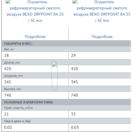
Подробнее
Подробнее
ГАБАРИТЫ И ВЕС:
Вес, кг
28
29
Длина, мм
420
420
Ширина, мм
345
345
Высота, мм
740
740
ОСНОВНЫЕ ХАРАКТЕРИСТИКИ:
Проп. спос-ть, м3/ч
21
33
Пад-е давл-я, бар
0.02
0.03