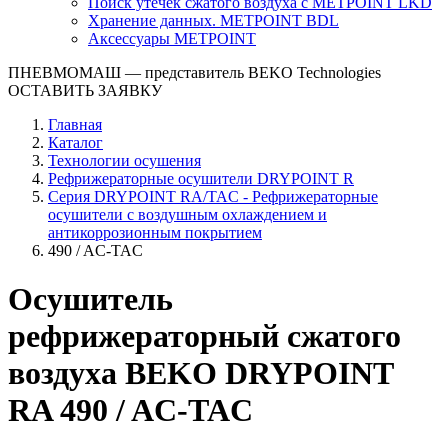
Поиск утечек сжатого воздуха с METPOINT LKD
Хранение данных. METPOINT BDL
Аксессуары METPOINT
ПНЕВМОМАШ
— представитель BEKO Technologies
ОСТАВИТЬ ЗАЯВКУ
Главная
Каталог
Технологии осушения
Рефрижераторные осушители DRYPOINT R
Серия DRYPOINT RA/TAC - Рефрижераторные
осушители с воздушным охлаждением и
антикоррозионным покрытием
490 / AC-TAC
Осушитель
рефрижераторный сжатого
воздуха BEKO DRYPOINT
RA 490 / AC-TAC