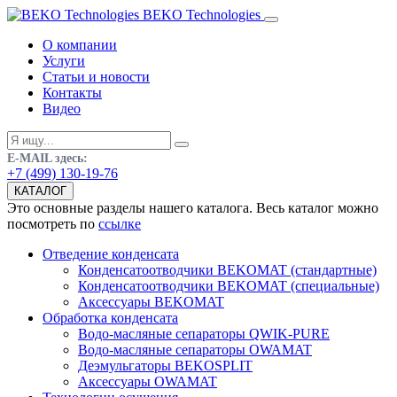
BEKO Technologies
О компании
Услуги
Статьи и новости
Контакты
Видео
E-MAIL здесь:
+7 (499) 130-19-76
КАТАЛОГ
Это основные разделы нашего каталога. Весь каталог можно
посмотреть по
ссылке
Отведение конденсата
Конденсатоотводчики BEKOMAT (стандартные)
Конденсатоотводчики BEKOMAT (специальные)
Аксессуары BEKOMAT
Обработка конденсата
Водо-масляные сепараторы QWIK-PURE
Водо-масляные сепараторы OWAMAT
Деэмульгаторы BEKOSPLIT
Аксессуары OWAMAT