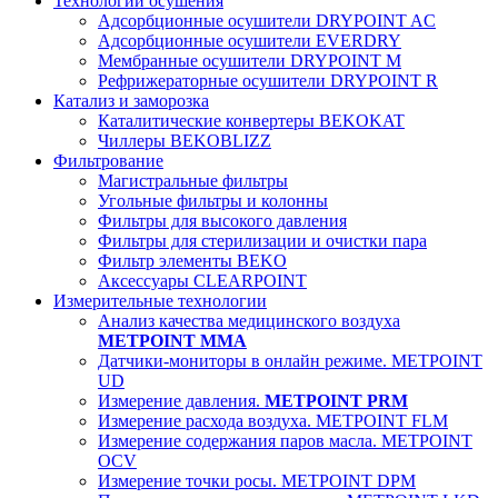
Технологии осушения
Адсорбционные осушители DRYPOINT AC
Адсорбционные осушители EVERDRY
Мембранные осушители DRYPOINT M
Рефрижераторные осушители DRYPOINT R
Катализ и заморозка
Каталитические конвертеры BEKOKAT
Чиллеры BEKOBLIZZ
Фильтрование
Магистральные фильтры
Угольные фильтры и колонны
Фильтры для высокого давления
Фильтры для стерилизации и очистки пара
Фильтр элементы BEKO
Аксессуары CLEARPOINT
Измерительные технологии
Анализ качества медицинского воздуха
METPOINT MMA
Датчики-мониторы в онлайн режиме. METPOINT
UD
Измерение давления.
METPOINT PRM
Измерение расхода воздуха. METPOINT FLM
Измерение содержания паров масла. METPOINT
OCV
Измерение точки росы. METPOINT DPM