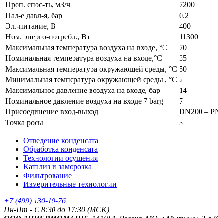
Проп. спос-ть, м3/ч
7200
Пад-е давл-я, бар
0.2
Эл.-питание, В
400
Ном. энерго-потребл., Вт
11300
Максимальная температура воздуха на входе, °C
70
Номинальная температура воздуха на входе,°C
35
Максимальная температура окружающей среды, °C
50
Минимальная температура окружающей среды , °C
2
Максимальное давление воздуха на входе, бар
14
Номинальное давление воздуха на входе 7 barg
7
Присоединение вход-выход
DN200 – P
Точка росы
3
Отведение конденсата
Обработка конденсата
Технологии осушения
Катализ и заморозка
Фильтрование
Измерительные технологии
+7 (499) 130-19-76
Пн-Пт - C 8:30 до 17:30 (МСК)