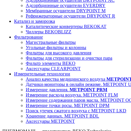
Адсорбционные осушители DRYPOINT AC
Адсорбционные осушители EVERDRY
Мембранные осушители DRYPOINT M
Рефрижераторные осушители DRYPOINT R
Катализ и заморозка
Каталитические конвертеры BEKOKAT
Чиллеры BEKOBLIZZ
Фильтрование
Магистральные фильтры
Угольные фильтры и колонны
Фильтры для высокого давления
Фильтры для стерилизации и очистки пара
Фильтр элементы BEKO
Аксессуары CLEARPOINT
Измерительные технологии
Анализ качества медицинского воздуха
METPOIN
Датчики-мониторы в онлайн режиме. METPOINT 
Измерение давления.
METPOINT PRM
Измерение расхода воздуха. METPOINT FLM
Измерение содержания паров масла. METPOINT O
Измерение точки росы. METPOINT DPM
Поиск утечек сжатого воздуха с METPOINT LKD
Хранение данных. METPOINT BDL
Аксессуары METPOINT