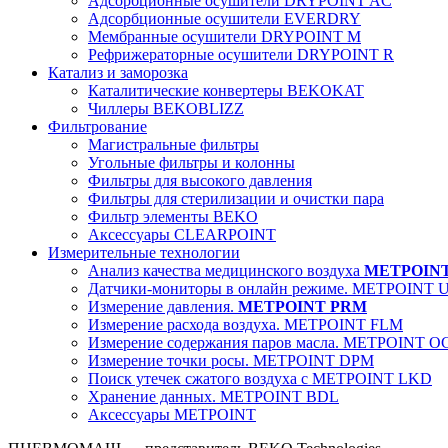
Адсорбционные осушители DRYPOINT AC
Адсорбционные осушители EVERDRY
Мембранные осушители DRYPOINT M
Рефрижераторные осушители DRYPOINT R
Катализ и заморозка
Каталитические конвертеры BEKOKAT
Чиллеры BEKOBLIZZ
Фильтрование
Магистральные фильтры
Угольные фильтры и колонны
Фильтры для высокого давления
Фильтры для стерилизации и очистки пара
Фильтр элементы BEKO
Аксессуары CLEARPOINT
Измерительные технологии
Анализ качества медицинского воздуха
METPOIN
Датчики-мониторы в онлайн режиме. METPOINT 
Измерение давления.
METPOINT PRM
Измерение расхода воздуха. METPOINT FLM
Измерение содержания паров масла. METPOINT O
Измерение точки росы. METPOINT DPM
Поиск утечек сжатого воздуха с METPOINT LKD
Хранение данных. METPOINT BDL
Аксессуары METPOINT