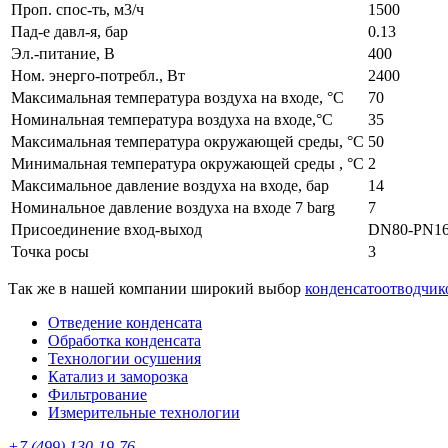
Проп. спос-ть, м3/ч
1500
Пад-е давл-я, бар
0.13
Эл.-питание, В
400
Ном. энерго-потребл., Вт
2400
Максимальная температура воздуха на входе, °C
70
Номинальная температура воздуха на входе,°C
35
Максимальная температура окружающей среды, °C
50
Минимальная температура окружающей среды , °C
2
Максимальное давление воздуха на входе, бар
14
Номинальное давление воздуха на входе 7 barg
7
Присоединение вход-выход
DN80-PN1
Точка росы
3
Так же в нашей компании широкий выбор
конденсатоотводчик
Отведение конденсата
Обработка конденсата
Технологии осушения
Катализ и заморозка
Фильтрование
Измерительные технологии
+7 (499) 130-19-76