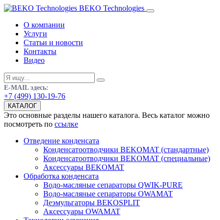
BEKO Technologies
О компании
Услуги
Статьи и новости
Контакты
Видео
E-MAIL здесь:
+7 (499) 130-19-76
КАТАЛОГ
Это основные разделы нашего каталога. Весь каталог можно
посмотреть по
ссылке
Отведение конденсата
Конденсатоотводчики BEKOMAT (стандартные)
Конденсатоотводчики BEKOMAT (специальные)
Аксессуары BEKOMAT
Обработка конденсата
Водо-масляные сепараторы QWIK-PURE
Водо-масляные сепараторы OWAMAT
Деэмульгаторы BEKOSPLIT
Аксессуары OWAMAT