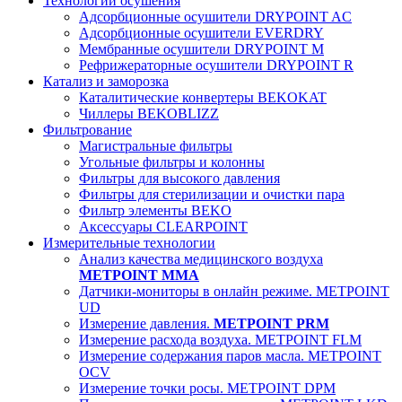
Технологии осушения
Адсорбционные осушители DRYPOINT AC
Адсорбционные осушители EVERDRY
Мембранные осушители DRYPOINT M
Рефрижераторные осушители DRYPOINT R
Катализ и заморозка
Каталитические конвертеры BEKOKAT
Чиллеры BEKOBLIZZ
Фильтрование
Магистральные фильтры
Угольные фильтры и колонны
Фильтры для высокого давления
Фильтры для стерилизации и очистки пара
Фильтр элементы BEKO
Аксессуары CLEARPOINT
Измерительные технологии
Анализ качества медицинского воздуха
METPOINT MMA
Датчики-мониторы в онлайн режиме. METPOINT
UD
Измерение давления.
METPOINT PRM
Измерение расхода воздуха. METPOINT FLM
Измерение содержания паров масла. METPOINT
OCV
Измерение точки росы. METPOINT DPM