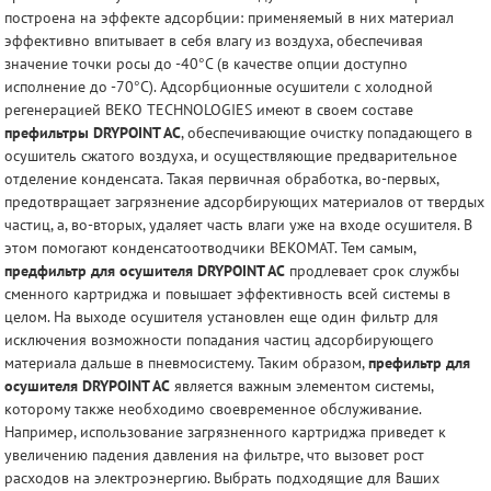
построена на эффекте адсорбции: применяемый в них материал
эффективно впитывает в себя влагу из воздуха, обеспечивая
значение точки росы до -40°С (в качестве опции доступно
исполнение до -70°С). Адсорбционные осушители с холодной
регенерацией BEKO TECHNOLOGIES имеют в своем составе
префильтры DRYPOINT AC
, обеспечивающие очистку попадающего в
осушитель сжатого воздуха, и осуществляющие предварительное
отделение конденсата. Такая первичная обработка, во-первых,
предотвращает загрязнение адсорбирующих материалов от твердых
частиц, а, во-вторых, удаляет часть влаги уже на входе осушителя. В
этом помогают конденсатоотводчики BEKOMAT. Тем самым,
предфильтр для осушителя DRYPOINT AC
продлевает срок службы
сменного картриджа и повышает эффективность всей системы в
целом. На выходе осушителя установлен еще один фильтр для
исключения возможности попадания частиц адсорбирующего
материала дальше в пневмосистему. Таким образом,
префильтр для
осушителя DRYPOINT AC
является важным элементом системы,
которому также необходимо своевременное обслуживание.
Например, использование загрязненного картриджа приведет к
увеличению падения давления на фильтре, что вызовет рост
расходов на электроэнергию. Выбрать подходящие для Ваших