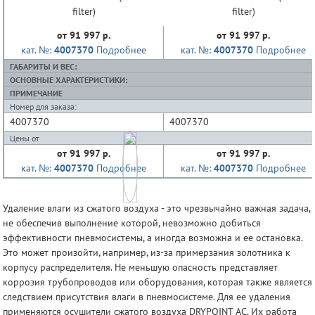
от 91 997 р.
от 91 997 р.
кат. №:
4007370
Подробнее
кат. №:
4007370
Подробнее
ГАБАРИТЫ И ВЕС:
ОСНОВНЫЕ ХАРАКТЕРИСТИКИ:
ПРИМЕЧАНИЕ
Номер для заказа:
4007370
4007370
Цены от
от 91 997 р.
от 91 997 р.
кат. №:
4007370
Подробнее
кат. №:
4007370
Подробнее
Удаление влаги из сжатого воздуха - это чрезвычайно важная задача,
не обеспечив выполнение которой, невозможно добиться
эффективности пневмосистемы, а иногда возможна и ее остановка.
Это может произойти, например, из-за примерзания золотника к
корпусу распределителя. Не меньшую опасность представляет
коррозия трубопроводов или оборудования, которая также является
следствием присутствия влаги в пневмосистеме. Для ее удаления
применяются осушители сжатого воздуха DRYPOINT AC. Их работа