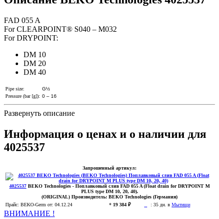
FAD 055 A
For CLEARPOINT® S040 – M032
For DRYPOINT:
DM 10
DM 20
DM 40
Pipe size:
G½
Pressure (bar [g]):
0 – 16
Развернуть описание
Информация о ценах и о наличии для
4025537
Запрошенный артикул:
4025537
BEKO Technologies
- Поплавковый слив FAD 055 A (Float drain for DRYPOINT M
PLUS type DM 10, 20, 40).
(ORIGINAL)
Производитель:
BEKO Technologies (Германия)
Прайс:
BEKO-Germ
от: 04.12.24
*
19 384 ₽
:
35 дн. в
Мытищи
ВНИМАНИЕ !