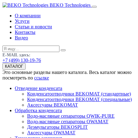
BEKO Technologies
О компании
Услуги
Статьи и новости
Контакты
Видео
E-MAIL здесь:
+7 (499) 130-19-76
КАТАЛОГ
Это основные разделы нашего каталога. Весь каталог можно
посмотреть по
ссылке
Отведение конденсата
Конденсатоотводчики BEKOMAT (стандартные)
Конденсатоотводчики BEKOMAT (специальные)
Аксессуары BEKOMAT
Обработка конденсата
Водо-масляные сепараторы QWIK-PURE
Водо-масляные сепараторы OWAMAT
Деэмульгаторы BEKOSPLIT
Аксессуары OWAMAT