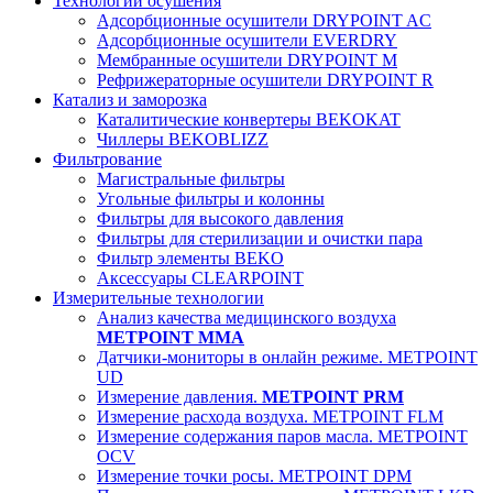
Технологии осушения
Адсорбционные осушители DRYPOINT AC
Адсорбционные осушители EVERDRY
Мембранные осушители DRYPOINT M
Рефрижераторные осушители DRYPOINT R
Катализ и заморозка
Каталитические конвертеры BEKOKAT
Чиллеры BEKOBLIZZ
Фильтрование
Магистральные фильтры
Угольные фильтры и колонны
Фильтры для высокого давления
Фильтры для стерилизации и очистки пара
Фильтр элементы BEKO
Аксессуары CLEARPOINT
Измерительные технологии
Анализ качества медицинского воздуха
METPOINT MMA
Датчики-мониторы в онлайн режиме. METPOINT
UD
Измерение давления.
METPOINT PRM
Измерение расхода воздуха. METPOINT FLM
Измерение содержания паров масла. METPOINT
OCV
Измерение точки росы. METPOINT DPM