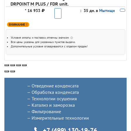
DRPOINT M PLUS / FDR unit.
*
16 933 ₽
:
35 дн. в
Мытищи
ВНИМАНИЕ !
Условия оплаты и поставки
, отмечны значком
ⓘ
Все цены указаны для
указанных пунктов выдачи
.
Дополнительные условия оговариваются с отделом продаж!
Отведение конденсата
Обработка конденсата
Технологии осушения
Катализ и заморозка
Фильтрование
Измерительные технологии
+7 (499) 130-19-76