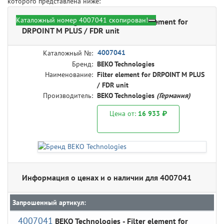
которого представлена ниже:
Каталожный номер 4007041 скопирован!
BEKO Technologies 4007041 - Filter element for
DRPOINT M PLUS / FDR unit
4007041
Каталожный №:
Бренд:
BEKO Technologies
Наименование:
Filter element for DRPOINT M PLUS
/ FDR unit
Производитель:
BEKO Technologies
(Германия)
Цена от:
16 933 ₽
Информация о ценах и о наличии для 4007041
Запрошенный артикул:
4007041
BEKO Technologies
- Filter element for