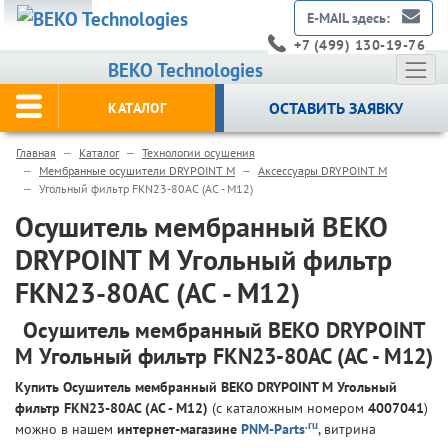
E-MAIL здесь:
+7 (499) 130-19-76
BEKO Technologies
ОСТАВИТЬ ЗАЯВКУ
КАТАЛОГ
Главная
Каталог
Технологии осушения
Мембранные осушители DRYPOINT M
Аксессуары DRYPOINT M
Угольный фильтр FKN23-80AC (AC - M12)
Осушитель мембранный BEKO
DRYPOINT M Угольный фильтр
FKN23-80AC (AC - M12)
Осушитель мембранный BEKO DRYPOINT
M Угольный фильтр FKN23-80AC (AC - M12)
Купить Осушитель мембранный BEKO DRYPOINT M Угольный
фильтр FKN23-80AC (AC - M12)
(с каталожным номером
4007041
)
.ru
можно в нашем
интернет-магазине
PNM-Parts
, витрина