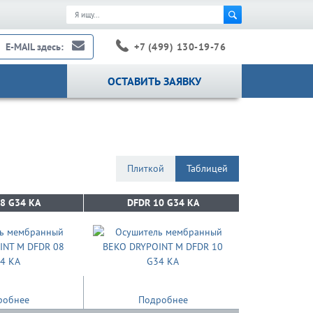
+7 (499) 130-19-76
E-MAIL здесь:
ОСТАВИТЬ ЗАЯВКУ
Плиткой
Таблицей
8 G34 KA
8 G34 KA
DFDR 10 G34 KA
DFDR 10 G34 KA
DFDR 
DFDR 
робнее
Подробнее
По