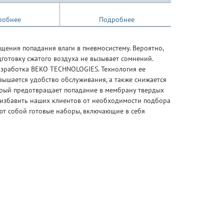
робнее
Подробнее
По
ения попадания влаги в пневмосистему. Вероятно,
готовку сжатого воздуха не вызывает сомнений.
азработка BEKO TECHNOLOGIES. Технология ее
вышается удобство обслуживания, а также снижается
рый предотвращает попадание в мембрану твердых
 избавить наших клиентов от необходимости подбора
яют собой готовые наборы, включающие в себя