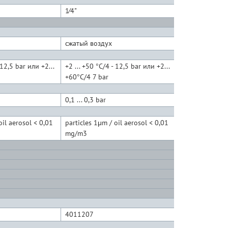
1⁄4"
1⁄4"
сжатый воздух
сжатый воздух
 12,5 bar или +2...
+2 ... +50 °C/4 - 12,5 bar или +2...
+2 ... +50 °C/4 
+60°C/4 7 bar
+60°C/4 7 bar
0,1 ... 0,3 bar
0,1 ... 0,3 bar
oil aerosol < 0,01
particles 1μm / oil aerosol < 0,01
particles 1μm /
mg/m3
mg/m3
4011207
4014108