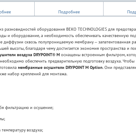
обнее
Подробнее
Под
из разновидностей оборудования BEKO TECHNOLOGIES для предотвращ
воды и оборудование, а необходимость обеспечивать качественную под
те диффузии сквозь полупроницаемую мембрану – запатентованная р
ьшей высоты, благодаря чему достигается экономия пространства и по
ушители
воздуха DRYPOINT® M
оснащены встроенным фильтром, кото
ы необходимо обеспечить предварительную подготовку воздуха. Чтобы
дготовила
мембранные осушители DRYPOINT M Option
. Они представл
акже набор креплений для монтажа.
ебя фильтрацию и осушение;
мы;
 температуру воздуха;