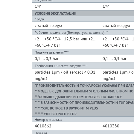
1⁄4"
1⁄4"
УСЛОВИЯ ЭКСПЛУАТАЦИИ
Среда
сжатый воздух
сжатый воздух
Рабочие параметры (Температура, давление)***
+2 ... +50 °C/4 - 12,5 bar или +2...
+2 ... +50 °C/4 - 
+60°C/4 7 bar
+60°C/4 7 bar
Падение давления****
0,1 ... 0,3 bar
0,1 ... 0,3 bar
Требования к чистоте воздуха*****
particles 1μm / oil aerosol < 0,01
particles 1μm / o
mg/m3
mg/m3
*ПРОИЗВОДИТЕЛЬНОСТЬ И ТОЧКА РОСЫ УКАЗАНЫ ПРИ ДАВЛЕ
**МОДЕЛЬ С ДОПОЛНИТЕЛЬНЫМ УГОЛЬНЫМ ФИЛЬТРОМ ПО
***БОЛЬШЕЕ ДАВЛЕНИЕ И ТЕМПЕРАТУРЫ ПО ЗАПРОСУ
****В ЗАВИСИМОСТИ ОТ ПРОИЗВОДИТЕЛЬНОСТИ И ТИПОРА
*****УЖЕ ВСТРОЕН В DRYPOINT M PLUS
******УЖЕ ВСТРОЕН В FDR
Номер для заказа
4010862
4010380
Цены от