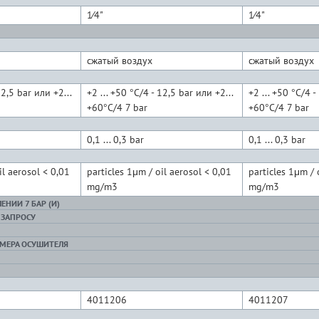
1⁄4"
1⁄4"
сжатый воздух
сжатый воздух
12,5 bar или +2...
+2 ... +50 °C/4 - 12,5 bar или +2...
+2 ... +50 °C/4 -
+60°C/4 7 bar
+60°C/4 7 bar
0,1 ... 0,3 bar
0,1 ... 0,3 bar
il aerosol < 0,01
particles 1μm / oil aerosol < 0,01
particles 1μm / 
mg/m3
mg/m3
НИИ 7 БАР (И)
 ЗАПРОСУ
ЗМЕРА ОСУШИТЕЛЯ
4011206
4011207