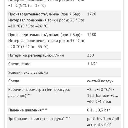
+3 °C (5 °C to –17 °C)
Производительность*, л/мин (при 7 Бар) -
1720
Интервал понижения точки росы: 35 °C to
–10 °C (5 °C to –26 °C)
Производительность*, л/мин (при 7 Бар) -
1480
Интервал понижения точки росы: 35 °C to
–20 °C (5 °C to –35 °C)
Потери на регенерацию, л/мин
360
Соединение
1 1⁄2"
Условия эксплуатации
Среда
сжатый воздух
Рабочие параметры (Температура,
+2 ... +50 °C/4 -
давление)***
12,5 bar или +2...
+60°C/4 7 bar
Падение давления****
0,1 ... 0,3 bar
Требования к чистоте воздуха*****
particles 1μm / oil
aerosol < 0,01