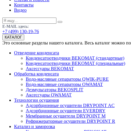
Контакты
Видео
E-MAIL здесь:
+7 (499) 130-19-76
КАТАЛОГ
Это основные разделы нашего каталога. Весь каталог можно п
Отведение конденсата
Конденсатоотводчики BEKOMAT (стандартные)
Конденсатоотводчики BEKOMAT (специальные)
Аксессуары BEKOMAT
Обработка конденсата
Водо-масляные сепараторы QWIK-PURE
Водо-масляные сепараторы OWAMAT
Деэмульгаторы BEKOSPLIT
Аксессуары OWAMAT
Технологии осушения
Адсорбционные осушители DRYPOINT AC
Адсорбционные осушители EVERDRY
Мембранные осушители DRYPOINT M
Рефрижераторные осушители DRYPOINT R
Катализ и заморозка