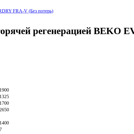
RDRY FRA-V (Без потерь)
 горячей регенерацией BEKO 
1900
1325
1700
2650
1400
7