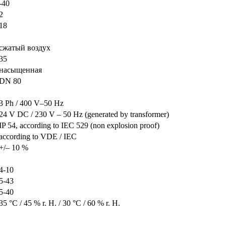
-40
2
18
сжатый воздух
35
насыщенная
DN 80
3 Ph / 400 V–50 Hz
24 V DC / 230 V – 50 Hz (generated by transformer)
IP 54, according to IEC 529 (non explosion proof)
according to VDE / IEC
+/– 10 %
4-10
5-43
5-40
35 °C / 45 % r. H. / 30 °C / 60 % r. H.