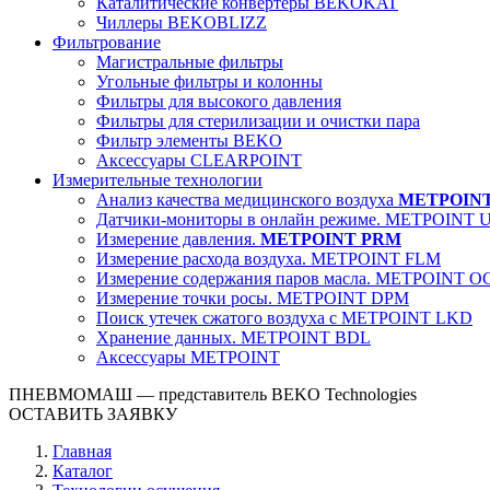
Каталитические конвертеры BEKOKAT
Чиллеры BEKOBLIZZ
Фильтрование
Магистральные фильтры
Угольные фильтры и колонны
Фильтры для высокого давления
Фильтры для стерилизации и очистки пара
Фильтр элементы BEKO
Аксессуары CLEARPOINT
Измерительные технологии
Анализ качества медицинского воздуха
METPOIN
Датчики-мониторы в онлайн режиме. METPOINT 
Измерение давления.
METPOINT PRM
Измерение расхода воздуха. METPOINT FLM
Измерение содержания паров масла. METPOINT O
Измерение точки росы. METPOINT DPM
Поиск утечек сжатого воздуха с METPOINT LKD
Хранение данных. METPOINT BDL
Аксессуары METPOINT
ПНЕВМОМАШ
— представитель BEKO Technologies
ОСТАВИТЬ ЗАЯВКУ
Главная
Каталог