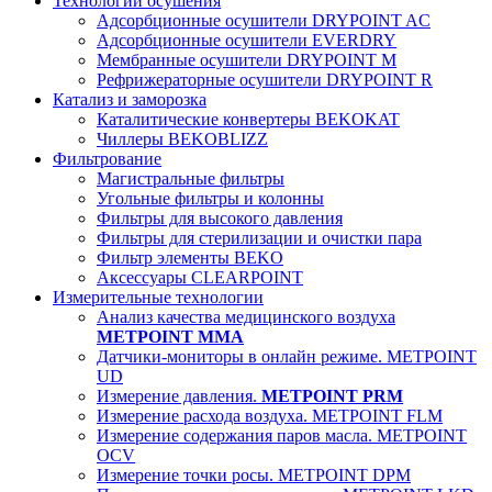
Технологии осушения
Адсорбционные осушители DRYPOINT AC
Адсорбционные осушители EVERDRY
Мембранные осушители DRYPOINT M
Рефрижераторные осушители DRYPOINT R
Катализ и заморозка
Каталитические конвертеры BEKOKAT
Чиллеры BEKOBLIZZ
Фильтрование
Магистральные фильтры
Угольные фильтры и колонны
Фильтры для высокого давления
Фильтры для стерилизации и очистки пара
Фильтр элементы BEKO
Аксессуары CLEARPOINT
Измерительные технологии
Анализ качества медицинского воздуха
METPOINT MMA
Датчики-мониторы в онлайн режиме. METPOINT
UD
Измерение давления.
METPOINT PRM
Измерение расхода воздуха. METPOINT FLM
Измерение содержания паров масла. METPOINT
OCV
Измерение точки росы. METPOINT DPM