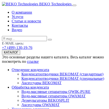
BEKO Technologies
О компании
Услуги
Статьи и новости
Контакты
Видео
E-MAIL здесь:
+7 (499) 130-19-76
КАТАЛОГ
Это основные разделы нашего каталога. Весь каталог можно
посмотреть по
ссылке
Отведение конденсата
Конденсатоотводчики BEKOMAT (стандартные)
Конденсатоотводчики BEKOMAT (специальные)
Аксессуары BEKOMAT
Обработка конденсата
Водо-масляные сепараторы QWIK-PURE
Водо-масляные сепараторы OWAMAT
Деэмульгаторы BEKOSPLIT
Аксессуары OWAMAT