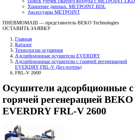
Поиск утечек сжатого воздуха с METPOINT LKD
Хранение данных. METPOINT BDL
Аксессуары METPOINT
ПНЕВМОМАШ
— представитель BEKO Technologies
ОСТАВИТЬ ЗАЯВКУ
Главная
Каталог
Технологии осушения
Адсорбционные осушители EVERDRY
Адсорбционные осушители с горячей регенерацией
EVERDRY FRL-V (Без потерь)
FRL-V 2600
Осушители адсорбционные с
горячей регенерацией BEKO
EVERDRY FRL-V 2600