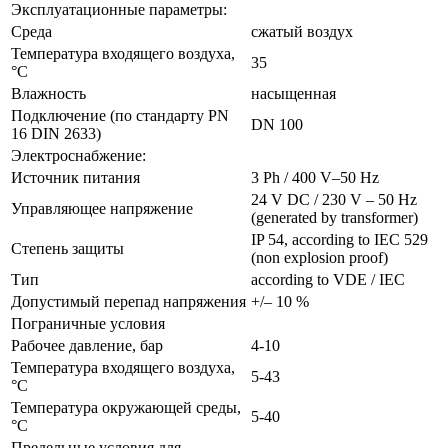
Эксплуатационные параметры:
Среда
сжатый воздух
Температура входящего воздуха,
35
°C
Влажность
насыщенная
Подключение (по стандарту PN
DN 100
16 DIN 2633)
Электроснабжение:
Источник питания
3 Ph / 400 V–50 Hz
24 V DC / 230 V – 50 Hz
Управляющее напряжение
(generated by transformer)
IP 54, according to IEC 529
Степень защиты
(non explosion proof)
Тип
according to VDE / IEC
Допустимый перепад напряжения
+/– 10 %
Пограничные условия
Рабочее давление, бар
4-10
Температура входящего воздуха,
5-43
°C
Температура окружающей среды,
5-40
°C
Предельные условия для